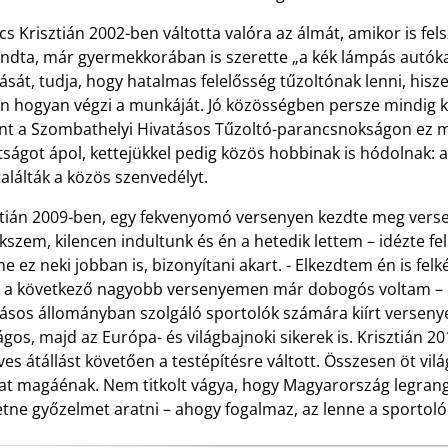
s Krisztián 2002-ben váltotta valóra az álmát, amikor is fel
dta, már gyermekkorában is szerette „a kék lámpás autókat”
ását, tudja, hogy hatalmas felelősség tűzoltónak lenni, hisz
n hogyan végzi a munkáját. Jó közösségben persze mindig k
int a Szombathelyi Hivatásos Tűzoltó-parancsnokságon ez me
ságot ápol, kettejükkel pedig közös hobbinak is hódolnak: a
lálták a közös szenvedélyt.
ztián 2009-ben, egy fekvenyomó versenyen kezdte meg versen
szem, kilencen indultunk és én a hetedik lettem – idézte fel
 ez neki jobban is, bizonyítani akart. - Elkezdtem én is fe
 a következő nagyobb versenyemen már dobogós voltam – id
tásos állományban szolgáló sportolók számára kiírt versen
gos, majd az Európa- és világbajnoki sikerek is. Krisztián 
es átállást követően a testépítésre váltott. Összesen öt vil
at magáénak. Nem titkolt vágya, hogy Magyarország legran
tne győzelmet aratni – ahogy fogalmaz, az lenne a sportolói