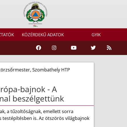
ZTATÓK
KÖZÉRDEKŰ ADATOK
GYIK
főtörzsőrmester, Szombathely HTP
urópa-bajnok - A
nnal beszélgettünk
ak, a tűzoltóságnak, emellett sorra
testépítésben is. Az ötszörös világbajnok