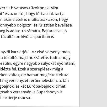
szerelt hivatásos tűzoltónak. Mint
 és azon túl, hogy férfiasnak tartja
en akár életek is múlhatnak azon, hogy
önnyebb dolgozni és Krisztián bevallása
g is adatott számára. Bajtársaival jó
 tűzoltáson kívül a sportban is
yzői karrierjét. - Az első versenyemen,
 a tűzoltó, majd hozzátette: tudta, hogy
lkészülni, egyre nagyobb súlyokat nyomtam,
ézte fel. Ezek a szereplések még a
yeken voltak, de hamar megérkeztek az
2017-ig versenyzett erőemelésben, aztán
ágbajnoki és két Európa-bajnoki címet
gosabb versenyén, a Superbodyn is
 karrierje csúcsa.