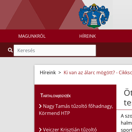
MAGUNKRÓL
HÍREINK
Híreink
>
Ki van az álarc mögött? - Cikks
Öt
Tartalomjegyzék
te
Nagy Tamás tűzoltó főhadnagy,
Körmend HTP
A szo
halm
Veiczer Krisztián tűzoltó
sport