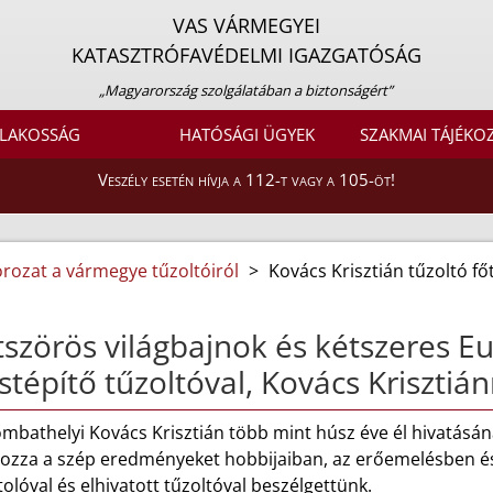
VAS VÁRMEGYEI
KATASZTRÓFAVÉDELMI IGAZGATÓSÁG
„Magyarország szolgálatában a biztonságért”
LAKOSSÁG
HATÓSÁGI ÜGYEK
SZAKMAI TÁJÉKO
Veszély esetén hívja a 112-t vagy a 105-öt!
orozat a vármegye tűzoltóiról
>
Kovács Krisztián tűzoltó 
szörös világbajnok és kétszeres E
stépítő tűzoltóval, Kovács Krisztiá
mbathelyi Kovács Krisztián több mint húsz éve él hivatásán
ozza a szép eredményeket hobbijaiban, az erőemelésben és 
olóval és elhivatott tűzoltóval beszélgettünk.