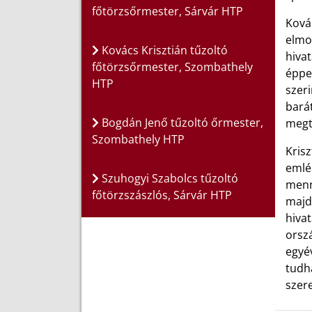
főtörzsőrmester, Sárvár HTP
Kovác
elmon
Kovács Krisztián tűzoltó
hivat
főtörzsőrmester, Szombathely
éppe
HTP
szer
barát
Bogdán Jenő tűzoltó őrmester,
megta
Szombathely HTP
Kris
emlék
Szuhogyi Szabolcs tűzoltó
menne
főtörzszászlós, Sárvár HTP
majd
hiva
orszá
egyév
tudh
szere