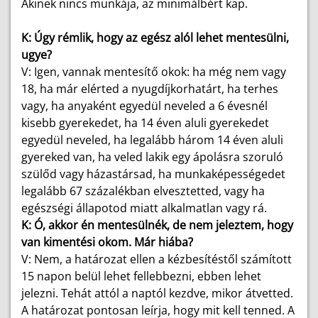
Akinek nincs munkája, az minimálbért kap.
K: Úgy rémlik, hogy az egész alól lehet mentesülni,
ugye?
V: Igen, vannak mentesítő okok: ha még nem vagy
18, ha már elérted a nyugdíjkorhatárt, ha terhes
vagy, ha anyaként egyedül neveled a 6 évesnél
kisebb gyerekedet, ha 14 éven aluli gyerekedet
egyedül neveled, ha legalább három 14 éven aluli
gyereked van, ha veled lakik egy ápolásra szoruló
szülőd vagy házastársad, ha munkaképességedet
legalább 67 százalékban elvesztetted, vagy ha
egészségi állapotod miatt alkalmatlan vagy rá.
K: Ó, akkor én mentesülnék, de nem jeleztem, hogy
van kimentési okom. Már hiába?
V: Nem, a határozat ellen a kézbesítéstől számított
15 napon belül lehet fellebbezni, ebben lehet
jelezni. Tehát attól a naptól kezdve, mikor átvetted.
A határozat pontosan leírja, hogy mit kell tenned. A