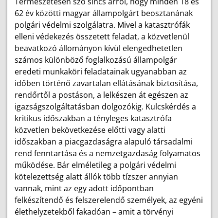
Természetesen szó sincs arról, hogy minden 18 és
62 év közötti magyar állampolgárt beosztanának
polgári védelmi szolgálatra. Mivel a katasztrófák
elleni védekezés összetett feladat, a közvetlenül
beavatkozó állományon kívül elengedhetetlen
számos különböző foglalkozású állampolgár
eredeti munkaköri feladatainak ugyanabban az
időben történő zavartalan ellátásának biztosítása,
rendőrtől a postáson, a lelkészen át egészen az
igazságszolgáltatásban dolgozókig. Kulcskérdés a
kritikus időszakban a tényleges katasztrófa
közvetlen bekövetkezése előtti vagy alatti
időszakban a piacgazdaságra alapuló társadalmi
rend fenntartása és a nemzetgazdaság folyamatos
működése. Bár elméletileg a polgári védelmi
kötelezettség alatt állók több tízszer annyian
vannak, mint az egy adott időpontban
felkészítendő és felszerelendő személyek, az egyéni
élethelyzetekből fakadóan – amit a törvényi