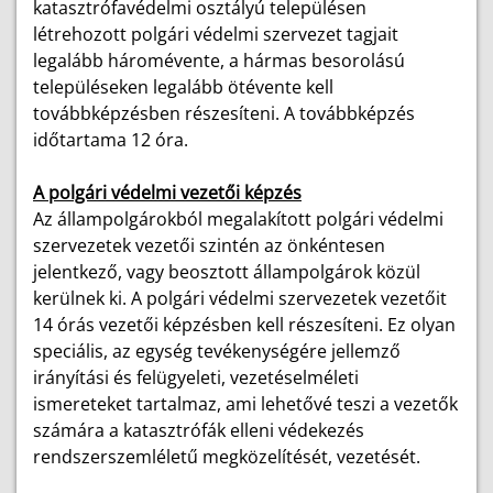
katasztrófavédelmi osztályú településen
létrehozott polgári védelmi szervezet tagjait
legalább háromévente, a hármas besorolású
településeken legalább ötévente kell
továbbképzésben részesíteni. A továbbképzés
időtartama 12 óra.
A polgári védelmi vezetői képzés
Az állampolgárokból megalakított polgári védelmi
szervezetek vezetői szintén az önkéntesen
jelentkező, vagy beosztott állampolgárok közül
kerülnek ki. A polgári védelmi szervezetek vezetőit
14 órás vezetői képzésben kell részesíteni. Ez olyan
speciális, az egység tevékenységére jellemző
irányítási és felügyeleti, vezetéselméleti
ismereteket tartalmaz, ami lehetővé teszi a vezetők
számára a katasztrófák elleni védekezés
rendszerszemléletű megközelítését, vezetését.