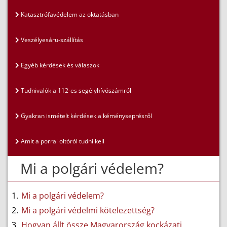
Katasztrófavédelem az oktatásban
Veszélyesáru-szállítás
Egyéb kérdések és válaszok
Tudnivalók a 112-es segélyhívószámról
Gyakran ismételt kérdések a kéményseprésről
Amit a porral oltóról tudni kell
Mi a polgári védelem?
Mi a polgári védelem?
Mi a polgári védelmi kötelezettség?
Hogyan állt össze Magyarország kockázati