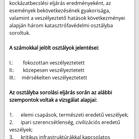
kockázatbecslési eljárás eredményeként, az
események bekövetkezésének gyakorisága,
valamint a veszélyeztető hatások következményei
alapján három katasztrófavédelmi osztályba
soroltuk.
A számokkal jelölt osztályok jelentései:
I.:
fokozottan veszélyeztetett
II.:
közepesen veszélyeztetett
III.:
mérsékelten veszélyeztetett
Az osztályba sorolási eljárás során az alábbi
szempontok voltak a vizsgálat alapjai:
1.
elemi csapások, természeti eredetű veszélyek;
2.
ipari szerencsétlenség, civilizációs eredetű
veszélyek;
3.
kritikus infrastruktúrákkal kapcsolatos