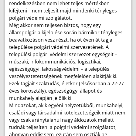
rendelkezésben nem lehet teljes mértékben
kifejteni – nem teljesít majd mindenki tényleges
polgári védelmi szolgálatot.
Még akkor sem teljesen biztos, hogy egy
állampolgár a kijelölése során bármikor tényleges
beavatkozáson vesz részt, ha öt éven át tagja
települése polgári védelmi szervezetének. A
települési polgári védelmi szervezet egységeit –
műszaki, infokommunikációs, logisztikai,
egészségügyi, lakosságvédelmi – a település
veszélyeztetettségének megfelelően alakítják ki.
Ezek tagjait szaktudás, életkor (elsősorban a 22-27
éves korosztály), egészségügyi állapot és
munkahely alapján jelölik ki.
Mindazokat, akik egyéni helyzetükből, munkahelyi,
családi vagy társadalmi kötelezettségeik miatt nem,
vagy csak aránytalanul nagy áldozatok mellett
tudnák teljesíteni a polgári védelmi szolgálatot,
ahogyan eddig sem, ezután sem osztják be.