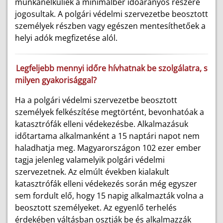
munkanélküliek a minimálbér időarányos részére
jogosultak. A polgári védelmi szervezetbe beosztott
személyek részben vagy egészen mentesíthetőek a
helyi adók megfizetése alól.
Legfeljebb mennyi időre hívhatnak be szolgálatra, s
milyen gyakorisággal?
Ha a polgári védelmi szervezetbe beosztott
személyek felkészítése megtörtént, bevonhatóak a
katasztrófák elleni védekezésbe. Alkalmazásuk
időtartama alkalmanként a 15 naptári napot nem
haladhatja meg. Magyarországon 102 ezer ember
tagja jelenleg valamelyik polgári védelmi
szervezetnek. Az elmúlt években kialakult
katasztrófák elleni védekezés során még egyszer
sem fordult elő, hogy 15 napig alkalmazták volna a
beosztott személyeket. Az egyenlő terhelés
érdekében váltásban osztják be és alkalmazzák