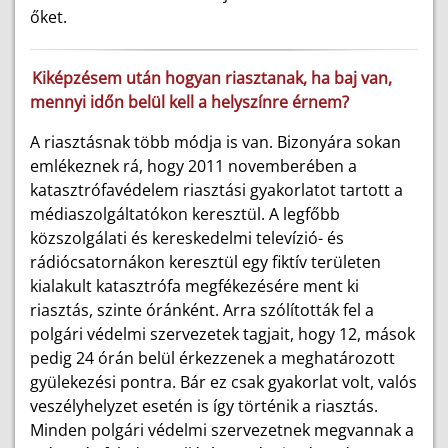
őket.
Kiképzésem után hogyan riasztanak, ha baj van,
mennyi időn belül kell a helyszínre érnem?
A riasztásnak több módja is van. Bizonyára sokan
emlékeznek rá, hogy 2011 novemberében a
katasztrófavédelem riasztási gyakorlatot tartott a
médiaszolgáltatókon keresztül. A legfőbb
közszolgálati és kereskedelmi televízió- és
rádiócsatornákon keresztül egy fiktív területen
kialakult katasztrófa megfékezésére ment ki
riasztás, szinte óránként. Arra szólították fel a
polgári védelmi szervezetek tagjait, hogy 12, mások
pedig 24 órán belül érkezzenek a meghatározott
gyülekezési pontra. Bár ez csak gyakorlat volt, valós
veszélyhelyzet esetén is így történik a riasztás.
Minden polgári védelmi szervezetnek megvannak a