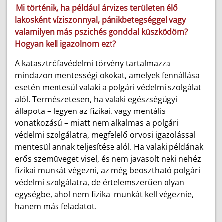
Mi történik, ha például árvizes területen élő
lakosként víziszonnyal, pánikbetegséggel vagy
valamilyen más pszichés gonddal küszködöm?
Hogyan kell igazolnom ezt?
A katasztrófavédelmi törvény tartalmazza
mindazon mentességi okokat, amelyek fennállása
esetén mentesül valaki a polgári védelmi szolgálat
alól. Természetesen, ha valaki egészségügyi
állapota – legyen az fizikai, vagy mentális
vonatkozású – miatt nem alkalmas a polgári
védelmi szolgálatra, megfelelő orvosi igazolással
mentesül annak teljesítése alól. Ha valaki példának
erős szemüveget visel, és nem javasolt neki nehéz
fizikai munkát végezni, az még beosztható polgári
védelmi szolgálatra, de értelemszerűen olyan
egységbe, ahol nem fizikai munkát kell végeznie,
hanem más feladatot.