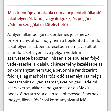
Mi a teendője annak, aki nem a bejelentett állandó
lakóhelyén él, tanul, vagy dolgozik, és polgári
védelmi szolgálatra kötelezhető?
Az ilyen állampolgárnak érdemes jeleznie az
önkormányzatnál, hogy nem a bejelentett állandó
lakóhelyén él. Ebben az esetben nem javasolt őt
állandó lakóhelyén lévő polgári védelmi
szervezetbe beosztani, hiszen a településen folyó
védekezésbe, a kialakult káresemény kezelésébe az
önkormányzat nem tudja bevonni a rendszerint
földrajzilag máshol tartózkodó személyt. Ha mégis
beosztanának ilyen személyeket polgári védelmi
szervezetbe, akkor a polgármester elsőfokú
beosztó határozata ellen fellebbezéssel élhetnek a
megye, illetve fővárosi kormányhivatal felé.