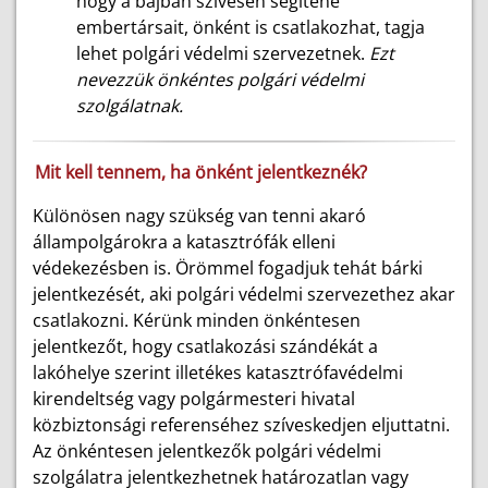
hogy a bajban szívesen segítené
embertársait, önként is csatlakozhat, tagja
lehet polgári védelmi szervezetnek.
Ezt
nevezzük önkéntes polgári védelmi
szolgálatnak.
Mit kell tennem, ha önként jelentkeznék?
Különösen nagy szükség van tenni akaró
állampolgárokra a katasztrófák elleni
védekezésben is. Örömmel fogadjuk tehát bárki
jelentkezését, aki polgári védelmi szervezethez akar
csatlakozni. Kérünk minden önkéntesen
jelentkezőt, hogy csatlakozási szándékát a
lakóhelye szerint illetékes katasztrófavédelmi
kirendeltség vagy polgármesteri hivatal
közbiztonsági referenséhez szíveskedjen eljuttatni.
Az önkéntesen jelentkezők polgári védelmi
szolgálatra jelentkezhetnek határozatlan vagy