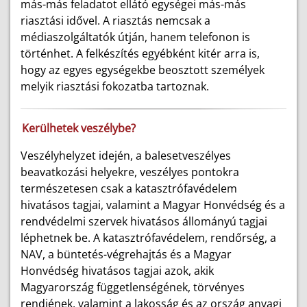
más-más feladatot ellátó egységei más-más
riasztási idővel. A riasztás nemcsak a
médiaszolgáltatók útján, hanem telefonon is
történhet. A felkészítés egyébként kitér arra is,
hogy az egyes egységekbe beosztott személyek
melyik riasztási fokozatba tartoznak.
Kerülhetek veszélybe?
Veszélyhelyzet idején, a balesetveszélyes
beavatkozási helyekre, veszélyes pontokra
természetesen csak a katasztrófavédelem
hivatásos tagjai, valamint a Magyar Honvédség és a
rendvédelmi szervek hivatásos állományú tagjai
léphetnek be. A katasztrófavédelem, rendőrség, a
NAV, a büntetés-végrehajtás és a Magyar
Honvédség hivatásos tagjai azok, akik
Magyarország függetlenségének, törvényes
rendjének, valamint a lakosság és az ország anyagi