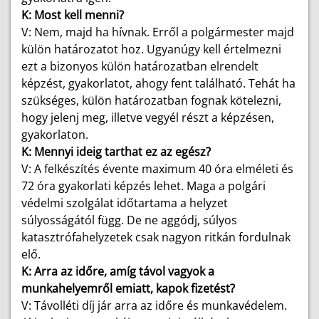
K: Most kell menni?
V: Nem, majd ha hívnak. Erről a polgármester majd
külön határozatot hoz. Ugyanúgy kell értelmezni
ezt a bizonyos külön határozatban elrendelt
képzést, gyakorlatot, ahogy fent található. Tehát ha
szükséges, külön határozatban fognak kötelezni,
hogy jelenj meg, illetve vegyél részt a képzésen,
gyakorlaton.
K: Mennyi ideig tarthat ez az egész?
V: A felkészítés évente maximum 40 óra elméleti és
72 óra gyakorlati képzés lehet. Maga a polgári
védelmi szolgálat időtartama a helyzet
súlyosságától függ. De ne aggódj, súlyos
katasztrófahelyzetek csak nagyon ritkán fordulnak
elő.
K: Arra az időre, amíg távol vagyok a
munkahelyemről emiatt, kapok fizetést?
V: Távolléti díj jár arra az időre és munkavédelem.