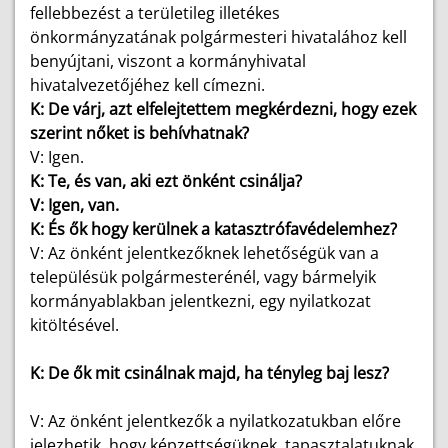
fellebbezést a területileg illetékes
önkormányzatának polgármesteri hivatalához kell
benyújtani, viszont a kormányhivatal
hivatalvezetőjéhez kell címezni.
K: De várj, azt elfelejtettem megkérdezni, hogy ezek
szerint nőket is behívhatnak?
V: Igen.
K: Te, és van, aki ezt önként csinálja?
V: Igen, van.
K: És ők hogy kerülnek a katasztrófavédelemhez?
V: Az önként jelentkezőknek lehetőségük van a
településük polgármesterénél, vagy bármelyik
kormányablakban jelentkezni, egy nyilatkozat
kitöltésével.
K: De ők mit csinálnak majd, ha tényleg baj lesz?
V: Az önként jelentkezők a nyilatkozatukban előre
jelezhetik, hogy képzettségüknek, tapasztalatuknak