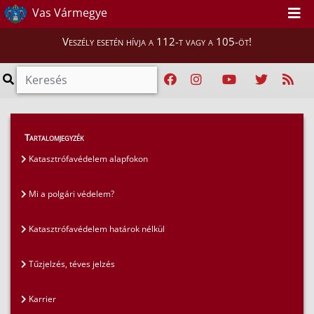
Vas Vármegye
Veszély esetén hívja a 112-t vagy a 105-öt!
GYIK
>
Gyakran ismételt kérdések
>
Tartalomjegyzék
Mi a polgári védelem?
Katasztrófavédelem alapfokon
Mi a polgári védelem?
Katasztrófavédelem határok nélkül
Tűzjelzés, téves jelzés
Karrier