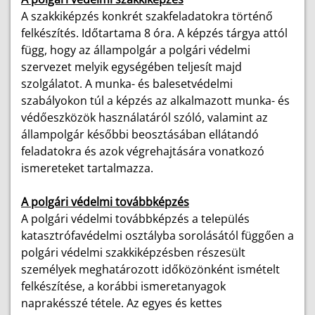
A szakkiképzés konkrét szakfeladatokra történő
felkészítés. Időtartama 8 óra. A képzés tárgya attól
függ, hogy az állampolgár a polgári védelmi
szervezet melyik egységében teljesít majd
szolgálatot. A munka- és balesetvédelmi
szabályokon túl a képzés az alkalmazott munka- és
védőeszközök használatáról szóló, valamint az
állampolgár későbbi beosztásában ellátandó
feladatokra és azok végrehajtására vonatkozó
ismereteket tartalmazza.
A polgári védelmi továbbképzés
A polgári védelmi továbbképzés a település
katasztrófavédelmi osztályba sorolásától függően a
polgári védelmi szakkiképzésben részesült
személyek meghatározott időközönként ismételt
felkészítése, a korábbi ismeretanyagok
naprakésszé tétele. Az egyes és kettes