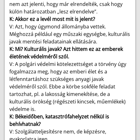
nem azt jelenti, hogy már elrendelték, csak hogy
külön határozatban „lesz elrendelve”.
K: Akkor ez a levél most mit is jelent?
V: Azt, hogy úgymond állományba vettek.
Méghozzá például egy műszaki egységbe, kulturális
javak mentési feladatainak ellátására.
K: Mi? Kulturális javak? Azt hittem ez az emberek
életének védelméről szól.
V: A polgári védelmi kötelezettséget a törvény úgy
fogalmazza meg, hogy az emberi élet és a
létfenntartáshoz szükséges anyagi javak
védelméről szól. Ebbe a körbe sokféle feladat
tartozhat, pl. a lakosság kimenekítése, de a
kulturális örökség (régészeti kincsek, műemlékek)
védelme is.
K: Békeidőben, katasztrófahelyzet nélkül is
behívhatnak?
V: Szolgálatteljesítésre nem, de képzésre,
gyakorlatra igen.