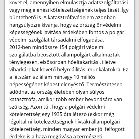
követ el, amennyiben elmulasztja adatszolgáltatási
vagy megjelenési kötelezettségének teljesítését. Így
büntethető is. A katasztrófavédelem azonban
hangsúlyozni kívánja, hogy az ország önvédelmi
képességének javítása érdekében fontos a polgári
védelmi szolgálat társadalmi elfogadása.
2012-ben mindössze 154 polgári védelmi
szolgálatba beosztott állampolgárt alkalmaztak
ténylegesen, elsősorban hóeltakarítási, illetve
viharkárokat követő helyreállítási munkálatokra. Ez
a létszám az állam mintegy 10 milliós
népességéhez képest elenyésző. Természetesen
adódhat az ország életében olyan súlyos
katasztrófa, amikor több ember bevonására van
szükség. Azon túl, hogy a polgári védelmi
kötelezettség egy 1935 óta létező (ekkor még
légoltalmi kötelezettségnek hívták) állampolgári
kötelezettség, minden magyar ember jól felfogott
érdeke is a haza megóvása a természeti