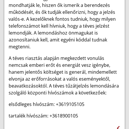
mondhatják le, hiszen ők ismerik a berendezés
működését, és ők tudják ellenőrizni, hogy a jelzés
valós-e. A kezelőknek fontos tudniuk, hogy milyen
telefonszámot kell hívniuk, hogy a téves jelzést
lemondják. A lemondáshoz önmagukat is
azonosítaniuk kell, amit egyéni kóddal tudnak
megtenni.
A téves riasztás alapján megkezdett vonulás
nemcsak emberi erőt és energiát vesz igénybe,
hanem jelentős költséget is generál, mindemellett
elvonja az erőforrásokat a valós eseményektől,
beavatkozásoktól. A téves tűzátjelzés lemondására
szolgáló központi hívószámok a következőek:
elsődleges hívószám: +3619105105
tartalék hívószám: +3618900105