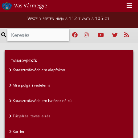
Vas Vármegye
Veszély esetén hívja a 112-t vagy a 105-öt!
GYIK
>
Gyakran ismételt kérdések
>
Tartalomjegyzék
Tűzjelzés, téves jelzés
Katasztrófavédelem alapfokon
Mi a polgári védelem?
Katasztrófavédelem határok nélkül
Tűzjelzés, téves jelzés
Karrier