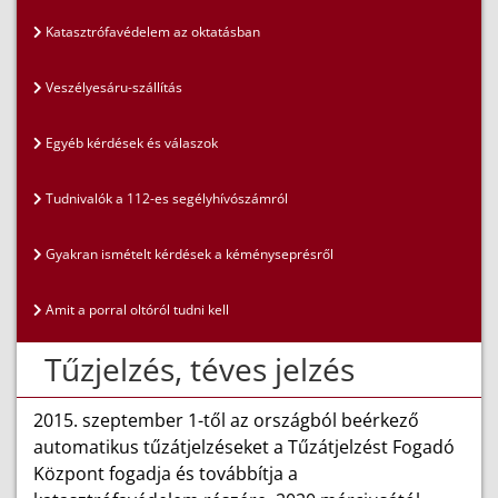
Katasztrófavédelem az oktatásban
Veszélyesáru-szállítás
Egyéb kérdések és válaszok
Tudnivalók a 112-es segélyhívószámról
Gyakran ismételt kérdések a kéményseprésről
Amit a porral oltóról tudni kell
Tűzjelzés, téves jelzés
2015. szeptember 1-től az országból beérkező
automatikus tűzátjelzéseket a Tűzátjelzést Fogadó
Központ fogadja és továbbítja a