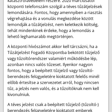
katasztrófavédelem részére. 2020 márciusától
központi telefonszám szolgál a téves tűzátjelzések
lemondására. Fontos, hogy amennyiben a riasztás
végrehajtása és a vonulás megkezdése között
lemondják a tűzátjelzést, nem keletkezik költség,
tehát mindenkinek érdeke, hogy a lemondás a
lehető leghamarabb megtörténjen.
A központi hívószámot akkor kell tárcsázni, ha a
Tűzátjelzést Fogadó Központba bekötött tűzjelző
vagy tűzoltórendszer valamiért működésbe lép,
azonban nincs valós tűzeset. Ilyenkor nagyon
fontos, hogy a beépített tűzjelző vagy tűzoltó-
berendezés felügyeletére kioktatott felelős minél
előbb értesítse a szervezetet arról, hogy nincsen
tűz, a jelzés nem valós, és a tűzoltóknak nem kell
kivonulniuk.
A téves jelzést csak a beépített tűzjelző (tűzoltó-)
berendezés felügyeletére kioktatott emberek