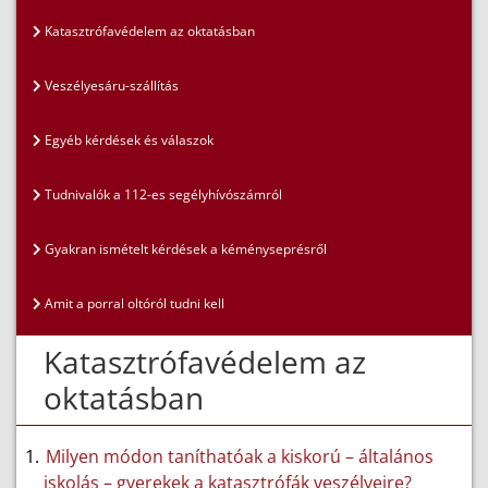
Katasztrófavédelem az oktatásban
Veszélyesáru-szállítás
Egyéb kérdések és válaszok
Tudnivalók a 112-es segélyhívószámról
Gyakran ismételt kérdések a kéményseprésről
Amit a porral oltóról tudni kell
Katasztrófavédelem az
oktatásban
Milyen módon taníthatóak a kiskorú – általános
iskolás – gyerekek a katasztrófák veszélyeire?