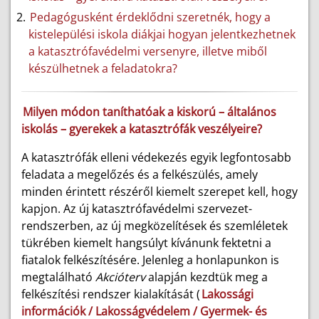
Pedagógusként érdeklődni szeretnék, hogy a
kistelepülési iskola diákjai hogyan jelentkezhetnek
a katasztrófavédelmi versenyre, illetve miből
készülhetnek a feladatokra?
Milyen módon taníthatóak a kiskorú – általános
iskolás – gyerekek a katasztrófák veszélyeire?
A katasztrófák elleni védekezés egyik legfontosabb
feladata a megelőzés és a felkészülés, amely
minden érintett részéről kiemelt szerepet kell, hogy
kapjon. Az új katasztrófavédelmi szervezet-
rendszerben, az új megközelítések és szemléletek
tükrében kiemelt hangsúlyt kívánunk fektetni a
fiatalok felkészítésére. Jelenleg a honlapunkon is
megtalálható
Akcióterv
alapján kezdtük meg a
felkészítési rendszer kialakítását (
Lakossági
információk / Lakosságvédelem / Gyermek- és