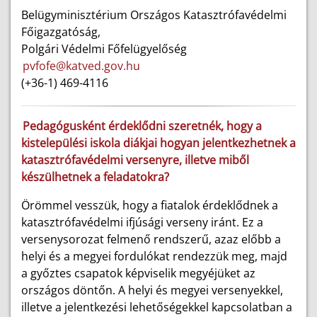
Belügyminisztérium Országos Katasztrófavédelmi
Főigazgatóság,
Polgári Védelmi Főfelügyelőség
pvfofe@katved.gov.hu
(+36-1) 469-4116
Pedagógusként érdeklődni szeretnék, hogy a
kistelepülési iskola diákjai hogyan jelentkezhetnek a
katasztrófavédelmi versenyre, illetve miből
készülhetnek a feladatokra?
Örömmel vesszük, hogy a fiatalok érdeklődnek a
katasztrófavédelmi ifjúsági verseny iránt. Ez a
versenysorozat felmenő rendszerű, azaz előbb a
helyi és a megyei fordulókat rendezzük meg, majd
a győztes csapatok képviselik megyéjüket az
országos döntőn. A helyi és megyei versenyekkel,
illetve a jelentkezési lehetőségekkel kapcsolatban a