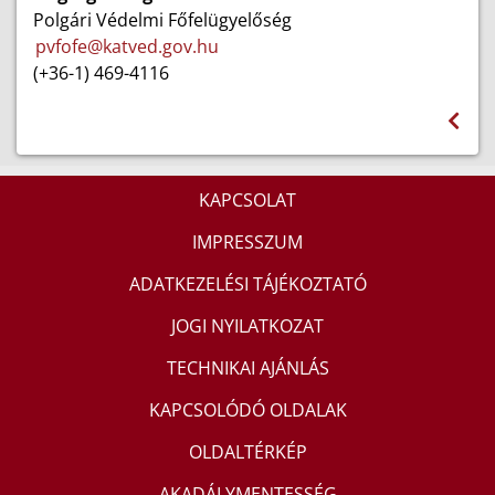
Polgári Védelmi Főfelügyelőség
pvfofe@katved.gov.hu
(+36-1) 469-4116
KAPCSOLAT
IMPRESSZUM
ADATKEZELÉSI TÁJÉKOZTATÓ
JOGI NYILATKOZAT
TECHNIKAI AJÁNLÁS
KAPCSOLÓDÓ OLDALAK
OLDALTÉRKÉP
AKADÁLYMENTESSÉG