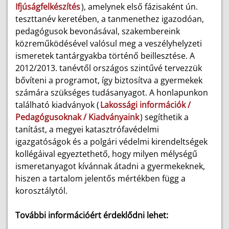
Ifjúságfelkészítés
), amelynek első fázisaként ún.
teszttanév keretében, a tanmenethez igazodóan,
pedagógusok bevonásával, szakembereink
közreműködésével valósul meg a veszélyhelyzeti
ismeretek tantárgyakba történő beillesztése. A
2012/2013. tanévtől országos szintűvé tervezzük
bővíteni a programot, így biztosítva a gyermekek
számára szükséges tudásanyagot. A honlapunkon
található kiadványok (
Lakossági információk /
Pedagógusoknak / Kiadványaink
) segíthetik a
tanítást, a megyei katasztrófavédelmi
igazgatóságok és a polgári védelmi kirendeltségek
kollégáival egyeztethető, hogy milyen mélységű
ismeretanyagot kívánnak átadni a gyermekeknek,
hiszen a tartalom jelentős mértékben függ a
korosztálytól.
További információért érdeklődni lehet: