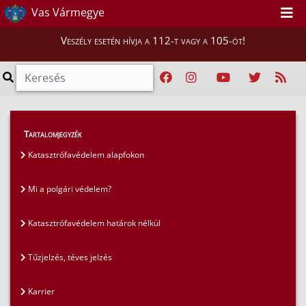
Vas Vármegye
Veszély esetén hívja a 112-t vagy a 105-öt!
GYIK
>
Gyakran ismételt kérdések
>
Tartalomjegyzék
Katasztrófavédelem az oktatásban
Katasztrófavédelem alapfokon
Mi a polgári védelem?
Katasztrófavédelem határok nélkül
Tűzjelzés, téves jelzés
Karrier