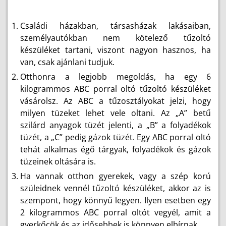
Családi házakban, társasházak lakásaiban,
személyautókban nem kötelező tűzoltó
készüléket tartani, viszont nagyon hasznos, ha
van, csak ajánlani tudjuk.
Otthonra a legjobb megoldás, ha egy 6
kilogrammos ABC porral oltó tűzoltó készüléket
vásárolsz. Az ABC a tűzosztályokat jelzi, hogy
milyen tüzeket lehet vele oltani. Az „A” betű
szilárd anyagok tüzét jelenti, a „B” a folyadékok
tüzét, a „C” pedig gázok tüzét. Egy ABC porral oltó
tehát alkalmas égő tárgyak, folyadékok és gázok
tüzeinek oltására is.
Ha vannak otthon gyerekek, vagy a szép korú
szüleidnek vennél tűzoltó készüléket, akkor az is
szempont, hogy könnyű legyen. Ilyen esetben egy
2 kilogrammos ABC porral oltót vegyél, amit a
gyerkőcök és az idősebbek is könnyen elbírnak.