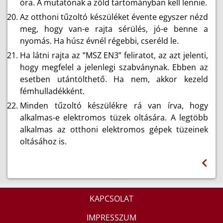
óra. A mutatónak a zöld tartományban kell lennie.
Az otthoni tűzoltó készüléket évente egyszer nézd
meg, hogy van-e rajta sérülés, jó-e benne a
nyomás. Ha húsz évnél régebbi, cseréld le.
Ha látni rajta az ”MSZ EN3” feliratot, az azt jelenti,
hogy megfelel a jelenlegi szabványnak. Ebben az
esetben utántölthető. Ha nem, akkor kezeld
fémhulladékként.
Minden tűzoltó készülékre rá van írva, hogy
alkalmas-e elektromos tüzek oltására. A legtöbb
alkalmas az otthoni elektromos gépek tüzeinek
oltásához is.
KAPCSOLAT
IMPRESSZUM