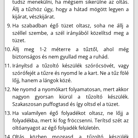
tudsz menekülni, ha mégsem sikerülne az oltás.
Állj a tűzhöz úgy, hogy a hátad mögött legyen a
kijárat, vészkijárat.
Ha szabadban égő tüzet oltasz, soha ne állj a
széllel szembe, a szél irányából közelítsd meg a
tüzet.
Állj meg 1-2 méterre a tűztől, ahol még
biztonságos és nem gyullad meg a ruhád.
Irányítsd a tűzoltó készülék szórócsövét, vagy
szórófejét a tűzre és nyomd le a kart. Ne a tűz fölé
lőjj, hanem a lángok közé.
Ne nyomd a nyomókart folyamatosan, mert akkor
nagyon gyorsan kiürül a tűzoltó készülék.
Szakaszosan puffogtasd és így oltsd el a tüzet.
Ha valamilyen égő folyadékot oltasz, ne lőjj a
folyadékba, mert ki fog fröccsenni. Terítsd szét az
oltóanyagot az égő folyadék felületén.
Oltás közben mozgasd a tűzoltó készülék