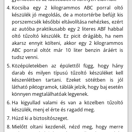
Kocsiba egy 2 kilogrammos ABC porral oltó
készülék jó megoldás, de a motortérbe befújt kis
porszemcsék későbbi eltávolítása nehézkes, ezért
az autóba praktikusabb egy 2 literes ABF habbal
oltó tűzoltó készülék. Ez picit drágább, ha nem
akarsz ennyit költeni, akkor egy 2 kilogrammos
ABC porral oltót már 10 liter benzin áráért is
tudsz venni.
Középületekben az épülettől függ, hogy hány
darab és milyen típusú tűzoltó készüléket kell
készenlétben tartani. Ezeket sötétben is jól
látható piktogramok, táblák jelzik, hogy baj esetén
könnyen megtalálhatóak legyenek.
Ha kigyullad valami és van a közelben tűzoltó
készülék, menj el érte és ragadd meg.
Húzd ki a biztosítószeget.
Mielőtt oltani kezdenél, nézd meg, hogy merre