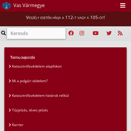
Vas Vármegye
Veszély esetén hívja a 112-t vagy a 105-öt!
GYIK
>
Gyakran ismételt kérdések
>
Tartalomjegyzék
Amit a porral oltóról tudni kell
Katasztrófavédelem alapfokon
Mi a polgári védelem?
Katasztrófavédelem határok nélkül
Tűzjelzés, téves jelzés
Karrier