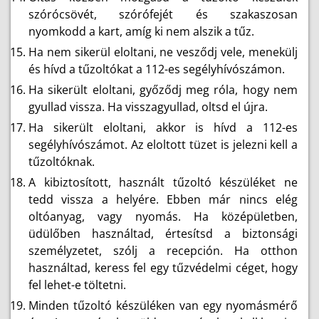
szórócsövét, szórófejét és szakaszosan
nyomkodd a kart, amíg ki nem alszik a tűz.
Ha nem sikerül eloltani, ne vesződj vele, menekülj
és hívd a tűzoltókat a 112-es segélyhívószámon.
Ha sikerült eloltani, győződj meg róla, hogy nem
gyullad vissza. Ha visszagyullad, oltsd el újra.
Ha sikerült eloltani, akkor is hívd a 112-es
segélyhívószámot. Az eloltott tüzet is jelezni kell a
tűzoltóknak.
A kibiztosított, használt tűzoltó készüléket ne
tedd vissza a helyére. Ebben már nincs elég
oltóanyag, vagy nyomás. Ha középületben,
üdülőben használtad, értesítsd a biztonsági
személyzetet, szólj a recepción. Ha otthon
használtad, keress fel egy tűzvédelmi céget, hogy
fel lehet-e töltetni.
Minden tűzoltó készüléken van egy nyomásmérő