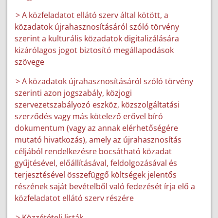
> A közfeladatot ellátó szerv által kötött, a
közadatok újrahasznosításáról szóló törvény
szerint a kulturális közadatok digitalizálására
kizárólagos jogot biztosító megállapodások
szövege
> A közadatok újrahasznosításáról szóló törvény
szerinti azon jogszabály, közjogi
szervezetszabályozó eszköz, közszolgáltatási
szerződés vagy más kötelező erővel bíró
dokumentum (vagy az annak elérhetőségére
mutató hivatkozás), amely az újrahasznosítás
céljából rendelkezésre bocsátható közadat
gyűjtésével, előállításával, feldolgozásával és
terjesztésével összefüggő költségek jelentős
részének saját bevételből való fedezését írja elő a
közfeladatot ellátó szerv részére
> Közzétételi listák