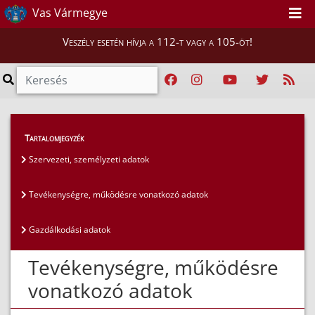
Vas Vármegye
Veszély esetén hívja a 112-t vagy a 105-öt!
Közérdekű adatok
>
Általános közzétételi lista
>
Tartalomjegyzék
Tevékenységre, működésre vonatkozó adatok
Szervezeti, személyzeti adatok
Tevékenységre, működésre vonatkozó adatok
Gazdálkodási adatok
Tevékenységre, működésre
vonatkozó adatok