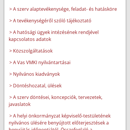
> A szerv alaptevékenysége, feladat- és hatásköre
> A tevékenységéről szóló tájékoztató
> A hatósági ügyek intézésének rendjével
kapcsolatos adatok
> Közszolgáltatások
> A Vas VMKI nyilvántartásai
> Nyilvános kiadványok
> Döntéshozatal, ülések
> A szerv döntései, koncepciók, tervezetek,
javaslatok
> A helyi önkormányzat képviselő-testületének
nyilvános ülésére benyújtott előterjesztések a
benyújtás időpontjától. Összefoglaló a