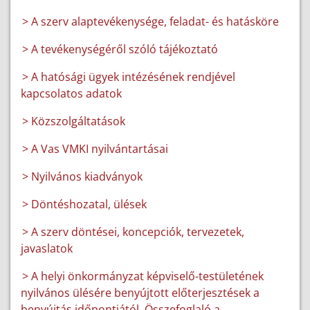
> A szerv alaptevékenysége, feladat- és hatásköre
> A tevékenységéről szóló tájékoztató
> A hatósági ügyek intézésének rendjével
kapcsolatos adatok
> Közszolgáltatások
> A Vas VMKI nyilvántartásai
> Nyilvános kiadványok
> Döntéshozatal, ülések
> A szerv döntései, koncepciók, tervezetek,
javaslatok
> A helyi önkormányzat képviselő-testületének
nyilvános ülésére benyújtott előterjesztések a
benyújtás időpontjától. Összefoglaló a