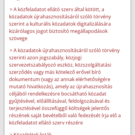
> A közfeladatot ellátó szerv által kötött, a
közadatok újrahasznosításáról szóló törvény
szerint a kulturális közadatok digitalizálására
kizárólagos jogot biztosító megállapodások
szövege
> A közadatok újrahasznosításáról szóló törvény
szerinti azon jogszabály, közjogi
szervezetszabályozó eszköz, közszolgáltatási
szerződés vagy más kötelező erővel bíró
dokumentum (vagy az annak elérhetőségére
mutató hivatkozás), amely az újrahasznosítás
céljából rendelkezésre bocsátható közadat
gyűjtésével, előállításával, feldolgozásával és
terjesztésével összefüggő költségek jelentős
részének saját bevételből való fedezését írja elő a
közfeladatot ellátó szerv részére
> Közzétételi listák