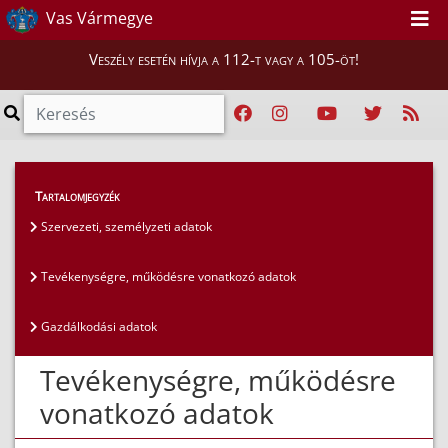
Vas Vármegye
Veszély esetén hívja a 112-t vagy a 105-öt!
Közérdekű adatok
>
Általános közzétételi lista
>
Tartalomjegyzék
Tevékenységre, működésre vonatkozó adatok
Szervezeti, személyzeti adatok
Tevékenységre, működésre vonatkozó adatok
Gazdálkodási adatok
Tevékenységre, működésre
vonatkozó adatok