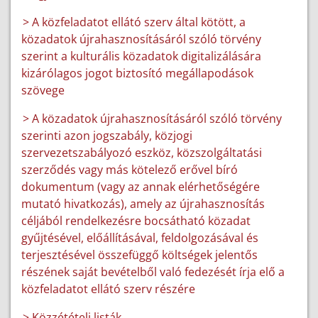
> A közfeladatot ellátó szerv által kötött, a
közadatok újrahasznosításáról szóló törvény
szerint a kulturális közadatok digitalizálására
kizárólagos jogot biztosító megállapodások
szövege
> A közadatok újrahasznosításáról szóló törvény
szerinti azon jogszabály, közjogi
szervezetszabályozó eszköz, közszolgáltatási
szerződés vagy más kötelező erővel bíró
dokumentum (vagy az annak elérhetőségére
mutató hivatkozás), amely az újrahasznosítás
céljából rendelkezésre bocsátható közadat
gyűjtésével, előállításával, feldolgozásával és
terjesztésével összefüggő költségek jelentős
részének saját bevételből való fedezését írja elő a
közfeladatot ellátó szerv részére
> Közzétételi listák