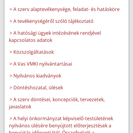
> A szerv alaptevékenysége, feladat- és hatásköre
> A tevékenységéről szóló tájékoztató
> A hatósági ügyek intézésének rendjével
kapcsolatos adatok
> Közszolgáltatások
> A Vas VMKI nyilvántartásai
> Nyilvános kiadványok
> Döntéshozatal, ülések
> A szerv döntései, koncepciók, tervezetek,
javaslatok
> A helyi önkormányzat képviselő-testületének
nyilvános ülésére benyújtott előterjesztések a
benyújtás időpontjától. Összefoglaló a