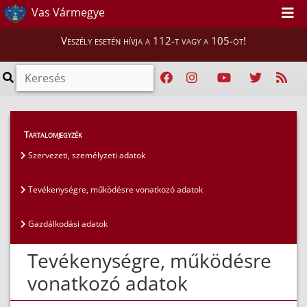
Vas Vármegye
Veszély esetén hívja a 112-t vagy a 105-öt!
Közérdekű adatok
>
Általános közzétételi lista
>
Tartalomjegyzék
Tevékenységre, működésre vonatkozó adatok
Szervezeti, személyzeti adatok
Tevékenységre, működésre vonatkozó adatok
Gazdálkodási adatok
Tevékenységre, működésre
vonatkozó adatok