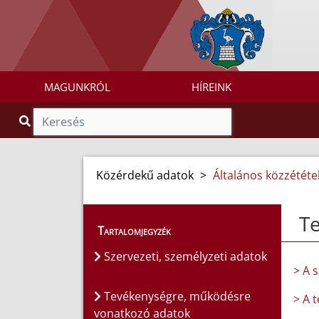
MAGUNKRÓL
HÍREINK
Közérdekű adatok
>
Általános közzétételi
T
Tartalomjegyzék
Szervezeti, személyzeti adatok
> A 
Tevékenységre, működésre
> A 
vonatkozó adatok