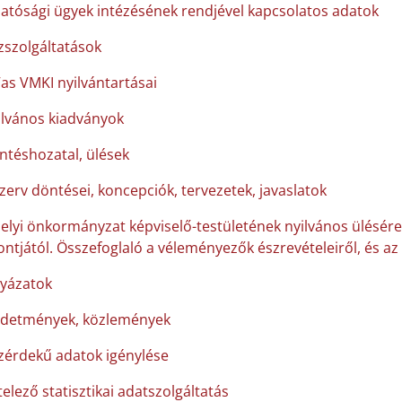
hatósági ügyek intézésének rendjével kapcsolatos adatok
zszolgáltatások
Vas VMKI nyilvántartásai
ilvános kiadványok
ntéshozatal, ülések
szerv döntései, koncepciók, tervezetek, javaslatok
helyi önkormányzat képviselő-testületének nyilvános ülésére
ntjától. Összefoglaló a véleményezők észrevételeiről, és az 
lyázatok
rdetmények, közlemények
zérdekű adatok igénylése
elező statisztikai adatszolgáltatás