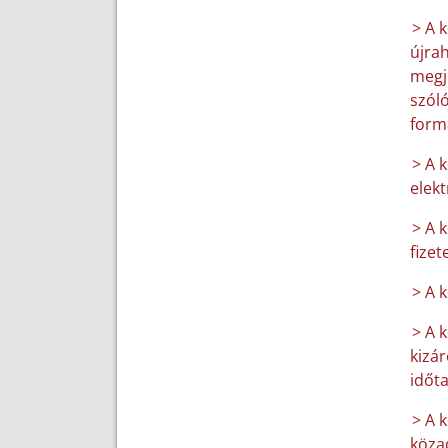
> A 
újrah
megje
szóló
form
> A 
elek
> A 
fizet
> A 
> A 
kizár
időt
> A k
közad