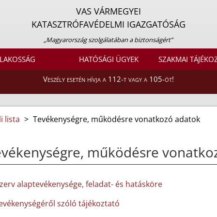
VAS VÁRMEGYEI
KATASZTRÓFAVÉDELMI IGAZGATÓSÁG
„Magyarország szolgálatában a biztonságért”
LAKOSSÁG
HATÓSÁGI ÜGYEK
SZAKMAI TÁJÉKO
Veszély esetén hívja a 112-t vagy a 105-öt!
 lista
>
Tevékenységre, működésre vonatkozó adatok
evékenységre, működésre vonatko
szerv alaptevékenysége, feladat- és hatásköre
tevékenységéről szóló tájékoztató