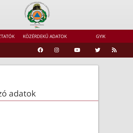
ZTATÓK
KÖZÉRDEKŰ ADATOK
GYIK
zó adatok