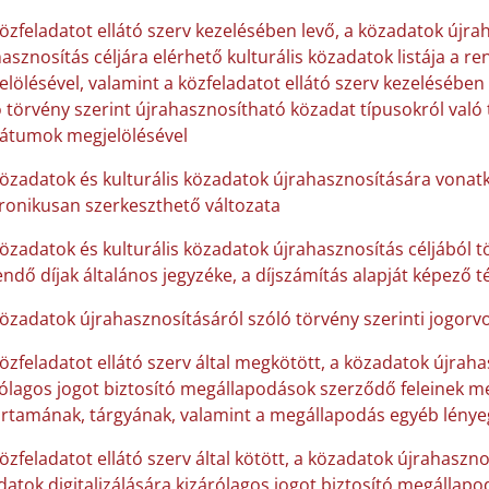
közfeladatot ellátó szerv kezelésében levő, a közadatok újra
asznosítás céljára elérhető kulturális közadatok listája a 
lölésével, valamint a közfeladatot ellátó szerv kezelésében
 törvény szerint újrahasznosítható közadat típusokról való 
átumok megjelölésével
közadatok és kulturális közadatok újrahasznosítására vonatk
tronikusan szerkeszthető változata
közadatok és kulturális közadatok újrahasznosítás céljából 
endő díjak általános jegyzéke, a díjszámítás alapját képező 
közadatok újrahasznosításáról szóló törvény szerinti jogorvo
közfeladatot ellátó szerv által megkötött, a közadatok újraha
ólagos jogot biztosító megállapodások szerződő feleinek me
artamának, tárgyának, valamint a megállapodás egyéb lénye
özfeladatot ellátó szerv által kötött, a közadatok újrahaszno
atok digitalizálására kizárólagos jogot biztosító megállap