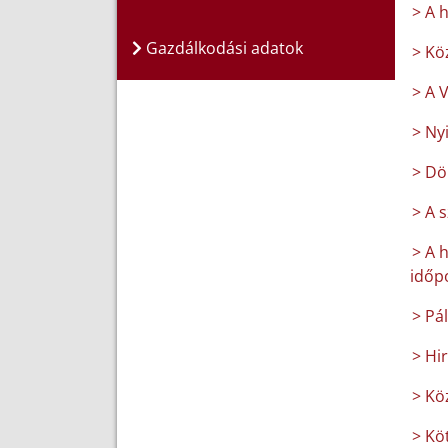
> A 
Gazdálkodási adatok
> Kö
> A 
> Ny
> Dö
> A 
> A 
időpo
> Pá
> Hi
> Kö
> Köt