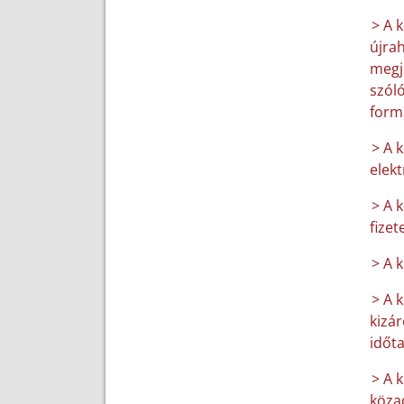
> A 
újrah
megje
szóló
form
> A 
elek
> A 
fizet
> A 
> A 
kizár
időt
> A k
közad