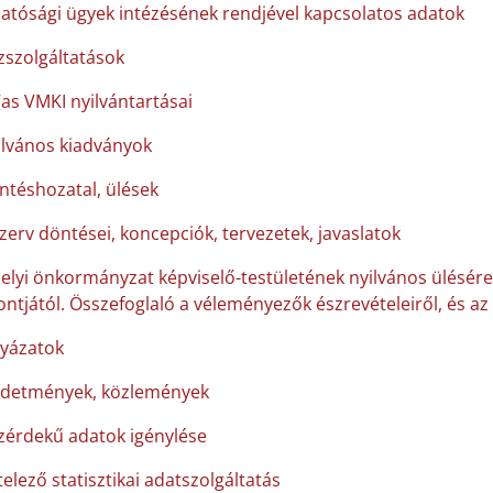
hatósági ügyek intézésének rendjével kapcsolatos adatok
zszolgáltatások
Vas VMKI nyilvántartásai
ilvános kiadványok
ntéshozatal, ülések
szerv döntései, koncepciók, tervezetek, javaslatok
helyi önkormányzat képviselő-testületének nyilvános ülésére
ntjától. Összefoglaló a véleményezők észrevételeiről, és az 
lyázatok
rdetmények, közlemények
zérdekű adatok igénylése
elező statisztikai adatszolgáltatás