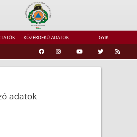
ZTATÓK
KÖZÉRDEKŰ ADATOK
GYIK
zó adatok