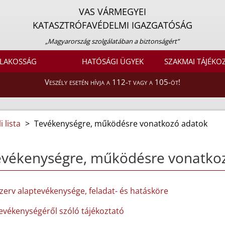
VAS VÁRMEGYEI
KATASZTRÓFAVÉDELMI IGAZGATÓSÁG
„Magyarország szolgálatában a biztonságért”
LAKOSSÁG
HATÓSÁGI ÜGYEK
SZAKMAI TÁJÉKO
Veszély esetén hívja a 112-t vagy a 105-öt!
 lista
>
Tevékenységre, működésre vonatkozó adatok
evékenységre, működésre vonatko
szerv alaptevékenysége, feladat- és hatásköre
tevékenységéről szóló tájékoztató