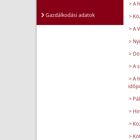
> A 
Gazdálkodási adatok
> Kö
> A 
> Ny
> Dö
> A 
> A 
időpo
> Pá
> Hi
> Kö
> Köt