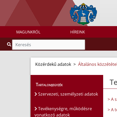
MAGUNKRÓL
HÍREINK
Közérdekű adatok
>
Általános közzétételi
T
Tartalomjegyzék
Szervezeti, személyzeti adatok
> A 
Tevékenységre, működésre
> A 
vonatkozó adatok