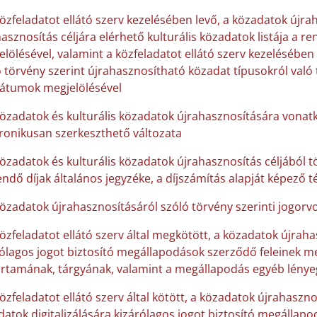
közfeladatot ellátó szerv kezelésében levő, a közadatok újra
asznosítás céljára elérhető kulturális közadatok listája a 
lölésével, valamint a közfeladatot ellátó szerv kezelésében
 törvény szerint újrahasznosítható közadat típusokról való 
átumok megjelölésével
közadatok és kulturális közadatok újrahasznosítására vonatk
tronikusan szerkeszthető változata
közadatok és kulturális közadatok újrahasznosítás céljából 
endő díjak általános jegyzéke, a díjszámítás alapját képező 
közadatok újrahasznosításáról szóló törvény szerinti jogorvo
közfeladatot ellátó szerv által megkötött, a közadatok újraha
ólagos jogot biztosító megállapodások szerződő feleinek me
artamának, tárgyának, valamint a megállapodás egyéb lénye
özfeladatot ellátó szerv által kötött, a közadatok újrahaszno
atok digitalizálására kizárólagos jogot biztosító megállap