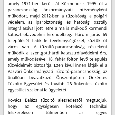
amely 1971-ben került át Körmendre. 1995-től a
parancsnokság önkormányzati intézményként
működött, majd 2012-ben a tűzoltóság, a polgári
védelem, az iparbiztonsági és hatósági osztály
integrálásával jött létre a ma is működő körmendi
katasztrófavédelmi kirendeltség. Három járás 69
települését fedik le tevékenységükkel, köztük öt
város van. A tűzoltó-parancsnokság részeként
működik a szentgotthárdi katasztrófavédelmi őrs,
amely működésével 18, fehér folton levő település
tűzvédelmét biztosítja. Ezen kívül innen látják el a
Vasvári Önkormányzati Tűzoltó-parancsnokság, az
önállóan beavatkozó Őriszentpéteri Önkéntes
Tűzoltó Egyesület és további 26 önkéntes tűzoltó
egyesület szakmai felügyeletét.
Kovács Balázs tűzoltó alezredestől megtudjuk,
hogy az egységesen kötelező technikai
felszerelésen túlmenően az egyes