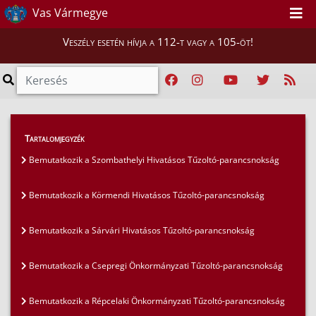
Vas Vármegye
Veszély esetén hívja a 112-t vagy a 105-öt!
Híreink
>
Mi vigyázunk rátok, Vasiak!
>
Tartalomjegyzék
Bemutatkozik a Körmendi Hivatásos Tűzoltó-
Bemutatkozik a Szombathelyi Hivatásos Tűzoltó-parancsnokság
parancsnokság
Bemutatkozik a Körmendi Hivatásos Tűzoltó-parancsnokság
Bemutatkozik a Sárvári Hivatásos Tűzoltó-parancsnokság
Bemutatkozik a Csepregi Önkormányzati Tűzoltó-parancsnokság
Bemutatkozik a Répcelaki Önkormányzati Tűzoltó-parancsnokság