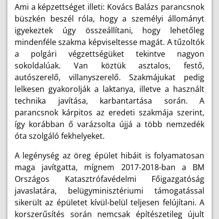
Ami a képzettséget illeti: Kovács Balázs parancsnok
büszkén beszél róla, hogy a személyi állományt
igyekeztek úgy összeállítani, hogy lehetőleg
mindenféle szakma képviseltesse magát. A tűzoltók
a polgári végzettségüket tekintve nagyon
sokoldalúak. Van köztük asztalos, festő,
autószerelő, villanyszerelő. Szakmájukat pedig
lelkesen gyakorolják a laktanya, illetve a használt
technika javítása, karbantartása során. A
parancsnok kárpitos az eredeti szakmája szerint,
így korábban ő varázsolta újjá a több nemzedék
óta szolgáló fekhelyeket.
A legénység az öreg épület hibáit is folyamatosan
maga javítgatta, mígnem 2017-2018-ban a BM
Országos Katasztrófavédelmi Főigazgatóság
javaslatára, belügyminisztériumi támogatással
sikerült az épületet kívül-belül teljesen felújítani. A
korszerűsítés során nemcsak építészetileg újult