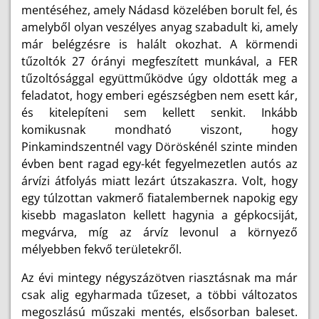
mentéséhez, amely Nádasd közelében borult fel, és
amelyből olyan veszélyes anyag szabadult ki, amely
már belégzésre is halált okozhat. A körmendi
tűzoltók 27 órányi megfeszített munkával, a FER
tűzoltósággal együttműködve úgy oldották meg a
feladatot, hogy emberi egészségben nem esett kár,
és kitelepíteni sem kellett senkit. Inkább
komikusnak mondható viszont, hogy
Pinkamindszentnél vagy Döröskénél szinte minden
évben bent ragad egy-két fegyelmezetlen autós az
árvízi átfolyás miatt lezárt útszakaszra. Volt, hogy
egy túlzottan vakmerő fiatalembernek napokig egy
kisebb magaslaton kellett hagynia a gépkocsiját,
megvárva, míg az árvíz levonul a környező
mélyebben fekvő területekről.
Az évi mintegy négyszázötven riasztásnak ma már
csak alig egyharmada tűzeset, a többi változatos
megoszlású műszaki mentés, elsősorban baleset.