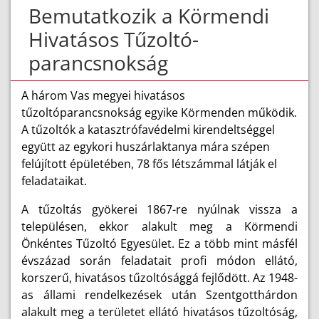
Bemutatkozik a Körmendi
Hivatásos Tűzoltó-
parancsnokság
A három Vas megyei hivatásos
tűzoltóparancsnokság egyike Körmenden működik.
A tűzoltók a katasztrófavédelmi kirendeltséggel
együtt az egykori huszárlaktanya mára szépen
felújított épületében, 78 fős létszámmal látják el
feladataikat.
A tűzoltás gyökerei 1867-re nyúlnak vissza a
településen, ekkor alakult meg a Körmendi
Önkéntes Tűzoltó Egyesület. Ez a több mint másfél
évszázad során feladatait profi módon ellátó,
korszerű, hivatásos tűzoltósággá fejlődött. Az 1948-
as állami rendelkezések után Szentgotthárdon
alakult meg a területet ellátó hivatásos tűzoltóság,