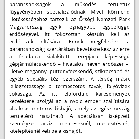
parancsnokságok a működési területük
függvényében specializálódnak. Mivel Körmend
illetékességéhez tartozik az Őrségi Nemzeti Park
Magyarország egyik legnagyobb egybefüggő
erdőségével, itt fokozottan készülni kell az
erdőtüzek oltására. Ennek megfelelően a
parancsnokság szertárában bevetésre kész az erre
a feladatra kialakított terepjáró képességű
gépjárműfecskendő – hivatalos nevén erdőszer –,
illetve megannyi puttonyfecskendő, szikracsapó és
egyéb speciális kézi szerszám. A térség másik
jellegzetessége a természetes tavak, folyóvizek
sokasága. Az itt előforduló káresemények
kezelésére szolgál az a nyolc ember szállítására
alkalmas motoros kishajó, amely az egész ország
területéről riasztható. A speciálisan kiképzett
személyzet árvízi mentéseknél, menekítésnél,
kitelepítésnél veti be a kishajót.