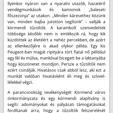
Ilyenkor nyáron van a nyaralni utazók, hazatérő
vendégmunkások és kamionok „baleseti
főszezonja” az utakon. „Minden káresethez közünk
van, minden bajba jutotton segítünk” – vallják a
körmendi tűzoltók. A karambolt szenvedettek
többsége később nem is emlékszik rá, hogy kik
küzdöttek az életéért a nehéz percekben, de azért
az ellenkezőjére is akad olykor példa. Egy kis
Peugeot-ban magát ripityára tört fiatal nő például
egy fél év múlva, mankóval bicegett be a laktanyába
hogy köszönetet mondjon. Persze a tűzoltók nem
ezért csinálják. Hivatásos csak abból lesz, aki ezt a
munkát valóban hivatásként éli meg és szívvel-
lélekkel végzi.
A parancsnokság tevékenységét Körmend város
önkormányzata és egy körmendi alapítvány is
segíti: adományokat és pályázati támogatásokat
fordítanak arra, hogy a tűzoltók felszerelését