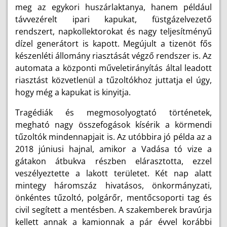
meg az egykori huszárlaktanya, hanem például
távvezérelt ipari kapukat, füstgázelvezető
rendszert, napkollektorokat és nagy teljesítményű
dízel generátort is kapott. Megújult a tizenöt fős
készenléti állomány riasztását végző rendszer is. Az
automata a központi műveletirányítás által leadott
riasztást közvetlenül a tűzoltókhoz juttatja el úgy,
hogy még a kapukat is kinyitja.
Tragédiák és megmosolyogtató történetek,
megható nagy összefogások kísérik a körmendi
tűzoltók mindennapjait is. Az utóbbira jó példa az a
2018 júniusi hajnal, amikor a Vadása tó vize a
gátakon átbukva részben elárasztotta, ezzel
veszélyeztette a lakott területet. Két nap alatt
mintegy háromszáz hivatásos, önkormányzati,
önkéntes tűzoltó, polgárőr, mentőcsoporti tag és
civil segített a mentésben. A szakemberek bravúrja
kellett annak a kamionnak a pár évvel korábbi