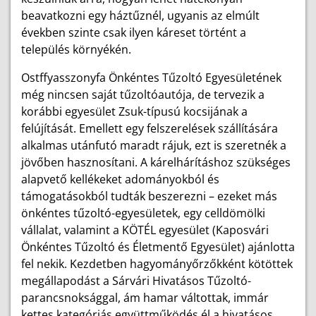
beavatkozni egy háztűznél, ugyanis az elmúlt
években szinte csak ilyen káreset történt a
település környékén.
Ostffyasszonyfa Önkéntes Tűzoltó Egyesületének
még nincsen saját tűzoltóautója, de tervezik a
korábbi egyesület Zsuk-típusú kocsijának a
felújítását. Emellett egy felszerelések szállítására
alkalmas utánfutó maradt rájuk, ezt is szeretnék a
jövőben hasznosítani. A kárelhárításhoz szükséges
alapvető kellékeket adományokból és
támogatásokból tudták beszerezni – ezeket más
önkéntes tűzoltó-egyesületek, egy celldömölki
vállalat, valamint a KÖTÉL egyesület (Kaposvári
Önkéntes Tűzoltó és Életmentő Egyesület) ajánlotta
fel nekik. Kezdetben hagyományőrzőkként kötöttek
megállapodást a Sárvári Hivatásos Tűzoltó-
parancsnoksággal, ám hamar váltottak, immár
kettes kategóriás együttműködés él a hivatásos