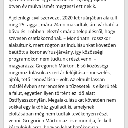
ötven év múlva ismét megteszi ezt nekik.
A jelenlegi civil szervezet 2020 februárjában alakult
meg 25 taggal, mára 24-en maradtak, ám várható a
bővülés. Többen jelezték már a településről, hogy
szívesen csatlakoznának. – Mondhatni rosszkor
alakultunk, mert rögtön az indulásunkat követően
beütött a koronavírus-járvány, így közösségi
programokon nem tudtunk részt venni –
magyarázza Gregorich Márton. Első közösségi
megmozdulásuk a szertár felújítása – meszelés,
ajtók, tető renoválása – volt. Az elmúlt lassan
másfél évben szerencsére a tűzesetek is elkerülték
a falut, egyetlen ilyen történt ez idő alatt
Ostffyasszonyfán. Megalakulásukat követően nem
sokkal egy lakóház gyulladt ki, amelynek
eloltásában még nem tudtak tevékenyen részt
venni. Gregorich Márton azt is elmondja, fel kell
készülniük arra, hogyan lehet hatékonyan