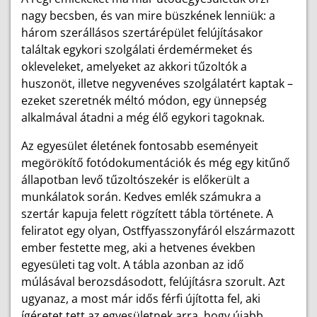
nagy becsben, és van mire büszkének lenniük: a
három szerállásos szertárépület felújításakor
találtak egykori szolgálati érdemérmeket és
okleveleket, amelyeket az akkori tűzoltók a
huszonöt, illetve negyvenéves szolgálatért kaptak –
ezeket szeretnék méltó módon, egy ünnepség
alkalmával átadni a még élő egykori tagoknak.
Az egyesület életének fontosabb eseményeit
megörökítő fotódokumentációk és még egy kitűnő
állapotban levő tűzoltószekér is előkerült a
munkálatok során. Kedves emlék számukra a
szertár kapuja felett rögzített tábla története. A
feliratot egy olyan, Ostffyasszonyfáról elszármazott
ember festette meg, aki a hetvenes években
egyesületi tag volt. A tábla azonban az idő
múlásával berozsdásodott, felújításra szorult. Azt
ugyanaz, a most már idős férfi újította fel, aki
ígéretet tett az egyesületnek arra, hogy újabb