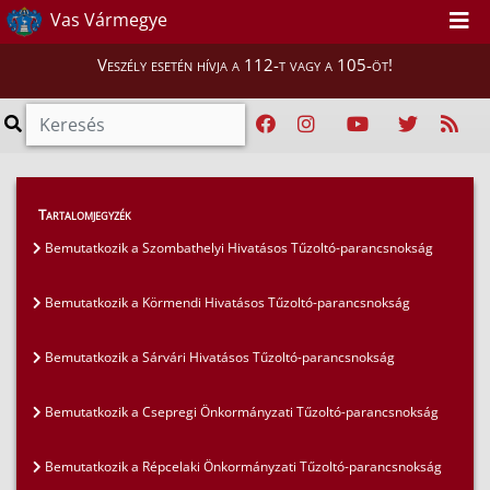
Vas Vármegye
Veszély esetén hívja a 112-t vagy a 105-öt!
Híreink
>
Mi vigyázunk rátok, Vasiak!
>
Tartalomjegyzék
Bemutatkozik az Ostffyasszonyfai Önkéntes
Bemutatkozik a Szombathelyi Hivatásos Tűzoltó-parancsnokság
Tűzoltó Egyesület
Bemutatkozik a Körmendi Hivatásos Tűzoltó-parancsnokság
Bemutatkozik a Sárvári Hivatásos Tűzoltó-parancsnokság
Bemutatkozik a Csepregi Önkormányzati Tűzoltó-parancsnokság
Bemutatkozik a Répcelaki Önkormányzati Tűzoltó-parancsnokság