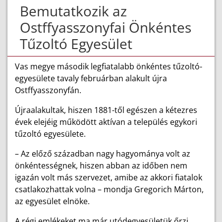
Bemutatkozik az
Ostffyasszonyfai Önkéntes
Tűzoltó Egyesület
Vas megye második legfia­talabb önkéntes tűzoltó-
egyesülete tavaly februárban alakult újra
Ostffyasszonyfán.
Újraalakultak, hiszen 1881-től egészen a kétezres
évek elejéig működött aktívan a település egykori
tűzoltó egyesülete.
– Az előző században nagy hagyománya volt az
önkéntességnek, hiszen abban az időben nem
igazán volt más szervezet, amibe az akkori fia­talok
csatlakozhattak volna – mondja Gregorich Márton,
az egyesület elnöke.
A régi emlékeket ma már utódegyesületük őrzi