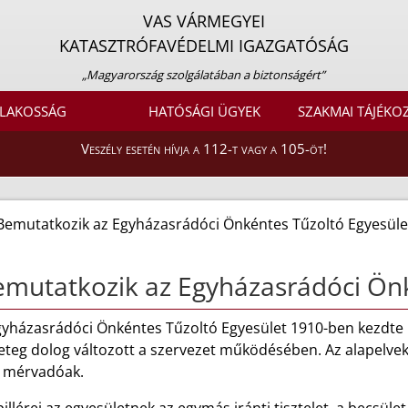
VAS VÁRMEGYEI
KATASZTRÓFAVÉDELMI IGAZGATÓSÁG
„Magyarország szolgálatában a biztonságért”
LAKOSSÁG
HATÓSÁGI ÜGYEK
SZAKMAI TÁJÉKO
Veszély esetén hívja a 112-t vagy a 105-öt!
Bemutatkozik az Egyházasrádóci Önkéntes Tűzoltó Egyesüle
mutatkozik az Egyházasrádóci Önk
gyházasrádóci Önkéntes Tűzoltó Egyesület 1910-ben kezdte
eteg dolog változott a szervezet működésében. Az alapelvek
 mérvadóak.