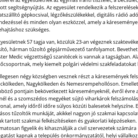
illérei az egyesületnek az egymás iránti tisztelet, a becsület
ott segítségnyújtás. Az egyesület rendelkezik a felszerelése
tszállító gépkocsival, légzőkészülékekkel, digitális rádió ad
ndezéssel és minden olyan eszközzel, amely a káreseménye
ehajtáshoz szükséges.
gyesületnek 57 tagja van, közülük 23-an végeznek szaktevék
ító, hárman tűzoltó gépjárművezető tanfolyamot. Bevethető 
ster Medic végzettségű szanitécek is vannak a tagságban. A
őcsoportnak, mely kiemelt polgári védelmi szakfeladatokat 
dlegesen négy községben vesznek részt a káresemények fe
ckölkeden, Nagykölkeden és Nemesrempehollóson. Emellett 
nböző pontjain bekövetkezett káreseményeknél, évről évre a
znél és a szomszédos megyéket sújtó viharkárok felszámolásá
onal, amely időről időre súlyos közúti balesetek helyszíne. 
ásos tűzoltók munkáját, akikkel nagyon jó szakmai kapcsola
uk tartott szakmai felkészítéseken és gyakorlati képzéseken
matosan figyelik és kihasználják a civil szervezetek számára
gatást kapnak a település önkormányzatától, helyi vállalko