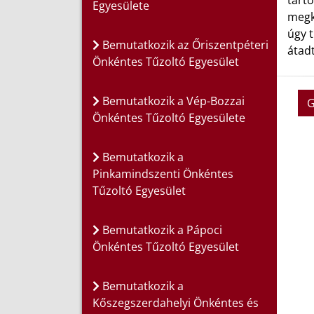
tart
Egyesülete
megké
úgy t
Bemutatkozik az Őriszentpéteri
átadt
Önkéntes Tűzoltó Egyesület
Bemutatkozik a Vép-Bozzai
G
Önkéntes Tűzoltó Egyesülete
Bemutatkozik a
Pinkamindszenti Önkéntes
Tűzoltó Egyesület
Bemutatkozik a Pápoci
Önkéntes Tűzoltó Egyesület
Bemutatkozik a
Kőszegszerdahelyi Önkéntes és