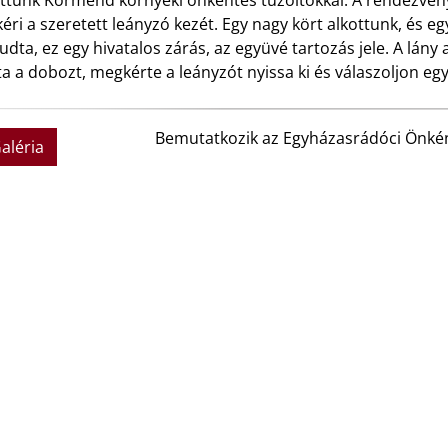
ottunk Körmend környéki önkéntes tűzoltókkal. A rendezvény
ri a szeretett leányzó kezét. Egy nagy kört alkottunk, és eg
udta, ez egy hivatalos zárás, az együvé tartozás jele. A lány a 
a a dobozt, megkérte a leányzót nyissa ki és válaszoljon egy 
Bemutatkozik az Egyházasrádóci Önkén
aléria