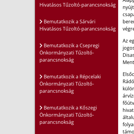
Alapp
Hivatásos Tűzoltó-parancsnokság
nyújt
csapa
Bemutatkozik a Sárvári
bere
Hivatásos Tűzoltó-parancsnokság
végr
Az e
Bemutatkozik a Csepregi
jogos
Önkormányzati Tűzoltó-
Disa
parancsnokság
Ment
Első
Bemutatkozik a Répcelaki
Rádó
Önkormányzati Tűzoltó-
külö
parancsnokság
árví
főútv
Bemutatkozik a Kőszegi
hivat
Önkormányzati Tűzoltó-
által
parancsnokság
folya
támo