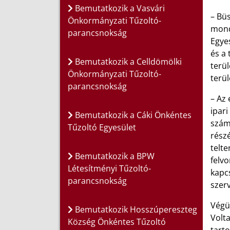
Bemutatkozik a Vasvári
– Büs
Önkormányzati Tűzoltó-
mond
parancsnokság
Egyes
és a 
Bemutatkozik a Celldömölki
terü
Önkormányzati Tűzoltó-
terül
parancsnokság
– Az 
ipari
Bemutatkozik a Cáki Önkéntes
számá
Tűzoltó Egyesület
részé
telte
Bemutatkozik a BPW
felv
Létesítményi Tűzoltó-
kapcs
parancsnokság
szerv
Végül
Bemutatkozik Hosszúpereszteg
Volt
Község Önkéntes Tűzoltó