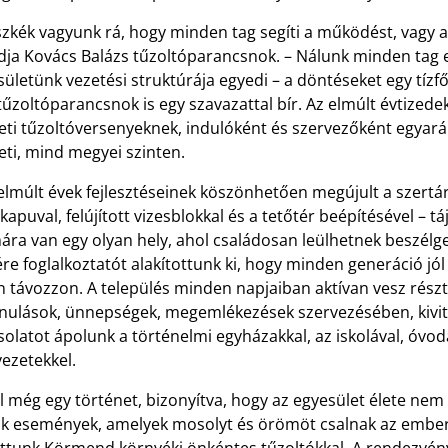
zkék vagyunk rá, hogy minden tag segíti a működést, vagy a fi
ja Kovács Balázs tűzoltóparancsnok. – Nálunk minden tag 
ületünk vezetési struktúrája egyedi – a döntéseket egy tíz
tűzoltóparancsnok is egy szavazattal bír. Az elmúlt évtizedek
leti tűzoltóversenyeknek, indulóként és szervezőként egyar
eti, mind megyei szinten.
elmúlt évek fejlesztéseinek köszönhetően megújult a szertár
 kapuval, felújított vizesblokkal és a tetőtér beépítésével – t
ra van egy olyan hely, ahol családosan leülhetnek beszélge
re foglalkoztatót alakítottunk ki, hogy minden generáció jó
n távozzon. A település minden napjaiban aktívan vesz részt 
onulások, ünnepségek, megemlékezések szervezésében, kivite
olatot ápolunk a történelmi egyházakkal, az iskolával, óvodáva
ezetekkel.
 még egy történet, bizonyítva, hogy az egyesület élete nem
ak események, amelyek mosolyt és örömöt csalnak az ember 