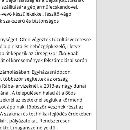
, a bajtársiasság és a bajba jutottaknak
k szállítására gépjárműfecskendővel,
ó-vevő készülékekkel, feszítő-vágó
k szakszerű és biztonságos
enységet. Öten végeztek tűzoltásvezetésre
alpinista és nehézgépkezelő, illetve
lapját képezik az Őrség-Goričkó-Raab
lát el káresemények felszámolásai során.
lszámolásában: Egyházasrádócon,
többször segítettek az ország
 Rába- árvizeknél, a 2013-as nagy dunai
nál. A településen halad át a 86os
Ezeknél az eseteknél segítik a körmendi
tot ápolnak, többször vesznek részt az
. A szakmai és technikai fejlődés érdekében
 kiírt pályázatokat. Rendszeresen
zóktól, magánszemélyektől.