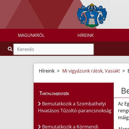
MAGUNKRÓL
HÍREINK
Híreink
>
Mi vigyázunk rátok, Vasiak!
>
Be
Tartalomjegyzék
Bemutatkozik a Szombathelyi
Az E
Hivatásos Tűzoltó-parancsnokság
reng
máig
Bemutatkozik a Körmendi