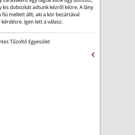
 zárásaként egy tagtársunk úgy döntött,
y kis dobozkát adtunk kézről kézre. A lány
fiú mellett állt, aki a kör bezártával
kérdésre. Igen lett a válasz.
tes Tűzoltó Egyesület