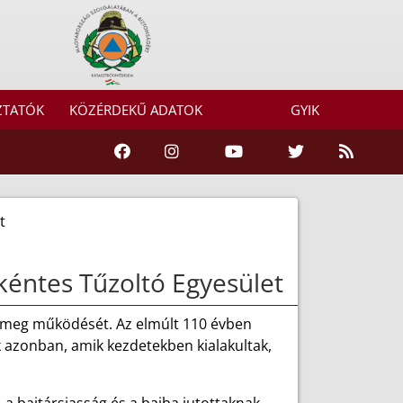
ZTATÓK
KÖZÉRDEKŰ ADATOK
GYIK
t
éntes Tűzoltó Egyesület
 meg működését. Az elmúlt 110 évben
 azonban, amik kezdetekben kialakultak,