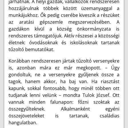
járhatnak. A helyi gazdák, vállalkozók rendszeresen
hozzájárulnak többek között üzemanyaggal a
munkájukhoz. Ők pedig cserébe kiveszik a részüket
az aratási gépszemle megszervezésében. A
gazdákon kívül a község önkormányzata is
rendszeres támogatójuk. Aktív részesei a közösségi
életnek: óvodásoknak és iskolásoknak tartanak
tűzoltó bemutatókat.
Korábban rendszeresen jártak tűzoltó versenyekre
is, azonban mára ez már megkopott. – Úgy
gondoltuk, ne a versenyekre gyűljenek össze a
tagok, hanem akkor, ha baj van. Ha riasztást
kapunk, sokkal fontosabb, hogy minél többen ott
tudjanak lenni velünk – mondta Tulok József. Ott
vannak minden falunapon: főzni szoktak az
összegyűlteknek. Alkalmanként egyéni
összejöveteleket is tartanak, családias
hangulatban.