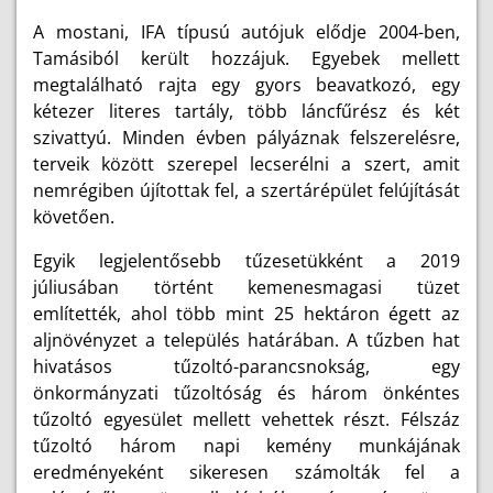
A mostani, IFA típusú autójuk elődje 2004-ben,
Tamásiból került hozzájuk. Egyebek mellett
megtalálható rajta egy gyors beavatkozó, egy
kétezer literes tartály, több láncfűrész és két
szivattyú. Minden évben pályáznak felszerelésre,
terveik között szerepel lecserélni a szert, amit
nemrégiben újítottak fel, a szertárépület felújítását
követően.
Egyik legjelentősebb tűzesetükként a 2019
júliusában történt kemenesmagasi tüzet
említették, ahol több mint 25 hektáron égett az
aljnövényzet a település határában. A tűzben hat
hivatásos tűzoltó-parancsnokság, egy
önkormányzati tűzoltóság és három önkéntes
tűzoltó egyesület mellett vehettek részt. Félszáz
tűzoltó három napi kemény munkájának
eredményeként sikeresen számolták fel a