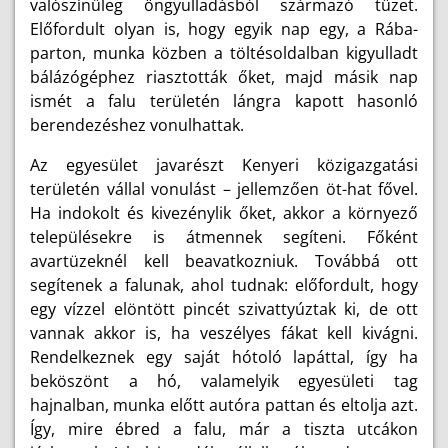
valószínűleg öngyulladásból származó tüzet.
Előfordult olyan is, hogy egyik nap egy, a Rába-
parton, munka közben a töltésoldalban kigyulladt
bálázógéphez riasztották őket, majd másik nap
ismét a falu területén lángra kapott hasonló
berendezéshez vonulhattak.
Az egyesület javarészt Kenyeri közigazgatási
területén vállal vonulást – jellemzően öt-hat fővel.
Ha indokolt és kivezénylik őket, akkor a környező
településekre is átmennek segíteni. Főként
avartüzeknél kell beavatkozniuk. Továbbá ott
segítenek a falunak, ahol tudnak: előfordult, hogy
egy vízzel elöntött pincét szivattyúztak ki, de ott
vannak akkor is, ha veszélyes fákat kell kivágni.
Rendelkeznek egy saját hótoló lapáttal, így ha
beköszönt a hó, valamelyik egyesületi tag
hajnalban, munka előtt autóra pattan és eltolja azt.
Így, mire ébred a falu, már a tiszta utcákon