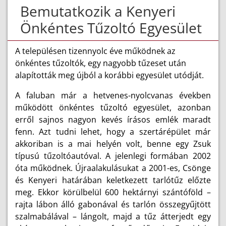
Bemutatkozik a Kenyeri
Önkéntes Tűzoltó Egyesület
A településen tizennyolc éve működnek az
önkéntes tűzoltók, egy nagyobb tűzeset után
alapították meg újból a korábbi egyesület utódját.
A faluban már a hetvenes-nyolcvanas években
működött önkéntes tűzoltó egyesület, azonban
erről sajnos nagyon kevés írásos emlék maradt
fenn. Azt tudni lehet, hogy a szertárépület már
akkoriban is a mai helyén volt, benne egy Zsuk
típusú tűzoltóautóval. A jelenlegi formában 2002
óta működnek. Újraalakulásukat a 2001-es, Csönge
és Kenyeri határában keletkezett tarlótűz előzte
meg. Ekkor körülbelül 600 hektárnyi szántóföld –
rajta lábon álló gabonával és tarlón összegyűjtött
szalmabálával – lángolt, majd a tűz átterjedt egy