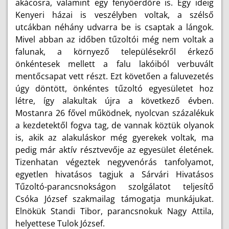
akácosra, valamint egy fenyőerdőre is. Egy ideig
Kenyeri házai is veszélyben voltak, a szélső
utcákban néhány udvarra be is csaptak a lángok.
Mivel abban az időben tűzoltói még nem voltak a
falunak, a környező településekről érkező
önkéntesek mellett a falu lakóiból verbuvált
mentőcsapat vett részt. Ezt követően a faluvezetés
úgy döntött, önkéntes tűzoltó egyesületet hoz
létre, így alakultak újra a következő évben.
Mostanra 26 fővel működnek, nyolcvan százalékuk
a kezdetektől fogva tag, de vannak köztük olyanok
is, akik az alakuláskor még gyerekek voltak, ma
pedig már aktív résztvevője az egyesület életének.
Tizenhatan végeztek negyvenórás tanfolyamot,
egyetlen hivatásos tagjuk a Sárvári Hivatásos
Tűzoltó-parancsnokságon szolgálatot teljesítő
Csóka József szakmailag támogatja munkájukat.
Elnökük Standi Tibor, parancsnokuk Nagy Attila,
helyettese Tulok József.