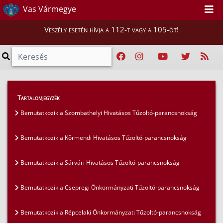
Vas Vármegye
Veszély esetén hívja a 112-t vagy a 105-öt!
Híreink
>
Mi vigyázunk rátok, Vasiak!
>
Tartalomjegyzék
Bemutatkozik a Kenyeri Önkéntes Tűzoltó
Bemutatkozik a Szombathelyi Hivatásos Tűzoltó-parancsnokság
Egyesület
Bemutatkozik a Körmendi Hivatásos Tűzoltó-parancsnokság
Bemutatkozik a Sárvári Hivatásos Tűzoltó-parancsnokság
Bemutatkozik a Csepregi Önkormányzati Tűzoltó-parancsnokság
Bemutatkozik a Répcelaki Önkormányzati Tűzoltó-parancsnokság