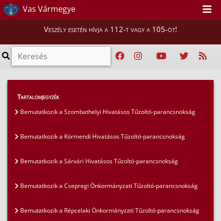
Vas Vármegye
Veszély esetén hívja a 112-t vagy a 105-öt!
Híreink
>
Mi vigyázunk rátok, Vasiak!
>
Tartalomjegyzék
Bemutatkozik a Kőszegszerdahelyi Önkéntes és
Bemutatkozik a Szombathelyi Hivatásos Tűzoltó-parancsnokság
Polgárőr Egyesület
Bemutatkozik a Körmendi Hivatásos Tűzoltó-parancsnokság
Bemutatkozik a Sárvári Hivatásos Tűzoltó-parancsnokság
Bemutatkozik a Csepregi Önkormányzati Tűzoltó-parancsnokság
Bemutatkozik a Répcelaki Önkormányzati Tűzoltó-parancsnokság