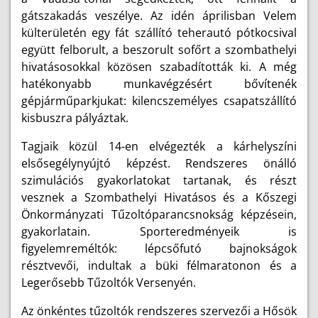
gátszakadás veszélye. Az idén áprilisban Velem
külterületén egy fát szállító teherautó pótkocsival
együtt felborult, a beszorult sofőrt a szombathelyi
hivatásosokkal közösen szabadították ki. A még
hatékonyabb munkavégzésért bővítenék
gépjárműparkjukat: kilencszemélyes csapatszállító
kisbuszra pályáztak.
Tagjaik közül 14-en elvégezték a kárhelyszíni
elsősegélynyújtó képzést. Rendszeres önálló
szimulációs gyakorlatokat tartanak, és részt
vesznek a Szombathelyi Hivatásos és a Kőszegi
Önkormányzati Tűzoltóparancsnokság képzésein,
gyakorlatain. Sporteredményeik is
figyelemreméltók: lépcsőfutó bajnokságok
résztvevői, indultak a büki félmaratonon és a
Legerősebb Tűzoltók Versenyén.
Az önkéntes tűzoltók rendszeres szervezői a Hősök