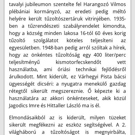
tavalyi jubileumon szentelte fel Harangozó Vilmos
plébániai kormányzó, az eredeti pedig méltó
helyére került tűzoltószertáruk vitrinjében. 1935-
ben a tűzrendészeti szabályrendelet kimondta,
hogy a község minden lakosa 16-tól 60 éves korig
tűzoltó szolgálatot köteles teljesíteni az
egyesületben. 1948-ban pedig arról szóltak a hírek,
hogy az önkéntes tűzoltóság egy 400 liter/perc
teljesítményű kismotorfecskendőt vett
használatba, ami óriási technikai fejlődésről
árulkodott. Mint kiderült, ez Várhegyi Pista bácsi
ügyességét dicséri: a nyugatra menekülő gazdag
rétegtől sikerült megszereznie. Ő képezte ki a
használatára az akkori önkénteseket, akik közül
Jagodics Imre és Hittaller László ma is él.
Elmondásaikból az is kiderült, milyen tüzeket
sikerült megfékezni az eszköz segítségével. A 2.
világháború a tűzoltóságot is megnyirbálta,