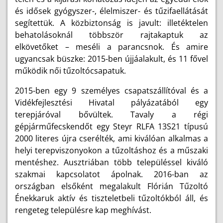
és idősek gyógyszer-, élelmiszer- és tűzifaellátását
segítettük. A közbiztonság is javult: illetéktelen
behatolásoknál többször rajtakaptuk az
elkövetőket – meséli a parancsnok. És amire
ugyancsak büszke: 2015-ben újjáalakult, és 11 fővel
működik női tűzoltócsapatuk.
2015-ben egy 9 személyes csapatszállítóval és a
Vidékfejlesztési Hivatal pályázatából egy
terepjáróval bővültek. Tavaly a régi
gépjárműfecskendőt egy Steyr RLFA 13S21 típusú
2000 literes újra cserélték, ami kiválóan alkalmas a
helyi terepviszonyokon a tűzoltáshoz és a műszaki
mentéshez. Ausztriában több településsel kiváló
szakmai kapcsolatot ápolnak. 2016-ban az
országban elsőként megalakult Flórián Tűzoltó
Énekkaruk aktív és tiszteletbeli tűzoltókból áll, és
rengeteg településre kap meghívást.