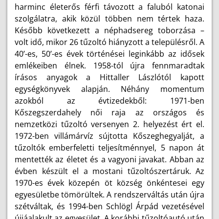
harminc életerős férfi távozott a faluból katonai
szolgálatra, akik közül többen nem tértek haza.
Később következett a néphadsereg toborzása –
volt idő, mikor 26 tűzoltó hiányzott a településről. A
40’-es, 50’-es évek történései leginkább az idősek
emlékeiben élnek. 1958-tól újra fennmaradtak
írásos anyagok a Hittaller Lászlótól kapott
egységkönyvek alapján. Néhány momentum
azokból az évtizedekből: 1971-ben
Kőszegszerdahely női raja az országos és
nemzetközi tűzoltó versenyen 2. helyezést ért el.
1972-ben villámárvíz sújtotta Kőszeghegyalját, a
tűzoltók emberfeletti teljesítménnyel, 5 napon át
mentették az életet és a vagyoni javakat. Abban az
évben készült el a mostani tűzoltószertáruk. Az
1970-es évek közepén öt község önkéntesei egy
egyesületbe tömörültek. A rendszerváltás után újra
szétváltak, és 1994-ben Schlögl Árpád vezetésével
újjáalakult az egyesület. A korábbi tűzoltóautó után