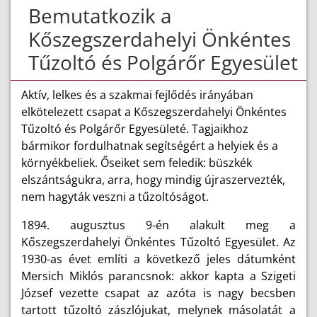
Bemutatkozik a
Kőszegszerdahelyi Önkéntes
Tűzoltó és Polgárőr Egyesület
Aktív, lelkes és a szakmai fejlődés irányában
elkötelezett csapat a Kőszegszerdahelyi Önkéntes
Tűzoltó és Polgárőr Egyesületé. Tagjaikhoz
bármikor fordulhatnak segítségért a helyiek és a
környékbeliek. Őseiket sem feledik: büszkék
elszántságukra, arra, hogy mindig újraszervezték,
nem hagyták veszni a tűzoltóságot.
1894. augusztus 9-én alakult meg a
Kőszegszerdahelyi Önkéntes Tűzoltó Egyesület. Az
1930-as évet említi a következő jeles dátumként
Mersich Miklós parancsnok: akkor kapta a Szigeti
József vezette csapat az azóta is nagy becsben
tartott tűzoltó zászlójukat, melynek másolatát a