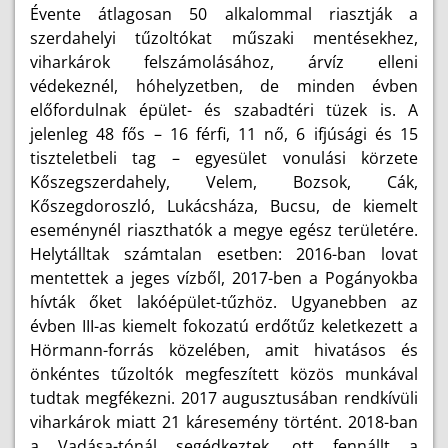
Évente átlagosan 50 alkalommal riasztják a
szerdahelyi tűzoltókat műszaki mentésekhez,
viharkárok felszámolásához, árvíz elleni
védekeznél, hóhelyzetben, de minden évben
előfordulnak épület- és szabadtéri tüzek is. A
jelenleg 48 fős – 16 férfi, 11 nő, 6 ifjúsági és 15
tiszteletbeli tag – egyesület vonulási körzete
Kőszegszerdahely, Velem, Bozsok, Cák,
Kőszegdoroszló, Lukácsháza, Bucsu, de kiemelt
eseménynél riaszthatók a megye egész területére.
Helytálltak számtalan esetben: 2016-ban lovat
mentettek a jeges vízből, 2017-ben a Pogányokba
hívták őket lakóépület-tűzhöz. Ugyanebben az
évben III-as kiemelt fokozatú erdőtűz keletkezett a
Hörmann-forrás közelében, amit hivatásos és
önkéntes tűzoltók megfeszített közös munkával
tudtak megfékezni. 2017 augusztusában rendkívüli
viharkárok miatt 21 káresemény történt. 2018-ban
a Vadása-tónál segédkeztek, ott fennállt a