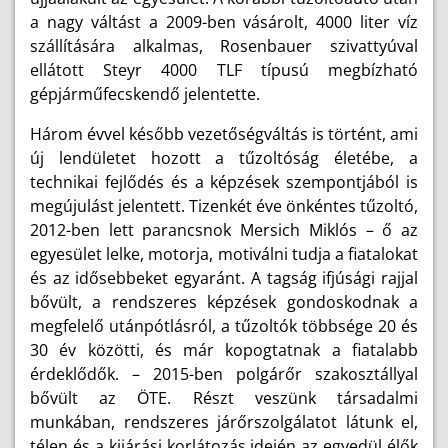
a nagy váltást a 2009-ben vásárolt, 4000 liter víz
szállítására alkalmas, Rosenbauer szivattyúval
ellátott Steyr 4000 TLF típusú megbízható
gépjárműfecskendő jelentette.
Három évvel később vezetőségváltás is történt, ami
új lendületet hozott a tűzoltóság életébe, a
technikai fejlődés és a képzések szempontjából is
megújulást jelentett. Tizenkét éve önkéntes tűzoltó,
2012-ben lett parancsnok Mersich Miklós – ő az
egyesület lelke, motorja, motiválni tudja a fiatalokat
és az idősebbeket egyaránt. A tagság ifjúsági rajjal
bővült, a rendszeres képzések gondoskodnak a
megfelelő utánpótlásról, a tűzoltók többsége 20 és
30 év közötti, és már kopogtatnak a fiatalabb
érdeklődők. – 2015-ben polgárőr szakosztállyal
bővült az ÖTE. Részt veszünk társadalmi
munkában, rendszeres járőrszolgálatot látunk el,
télen és a kijárási korlátozás idején az egyedül élők