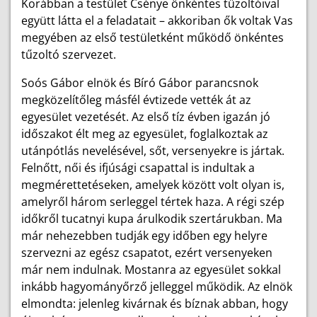
Korábban a testület Csénye önkéntes tűzoltóival
együtt látta el a feladatait – akkoriban ők voltak Vas
megyében az első testületként működő önkéntes
tűzoltó szervezet.
Soós Gábor elnök és Bíró Gábor parancsnok
megközelítőleg másfél évtizede vették át az
egyesület vezetését. Az első tíz évben igazán jó
időszakot élt meg az egyesület, foglalkoztak az
utánpótlás nevelésével, sőt, versenyekre is jártak.
Felnőtt, női és ifjúsági csapattal is indultak a
megmérettetéseken, amelyek között volt olyan is,
amelyről három serleggel tértek haza. A régi szép
időkről tucatnyi kupa árulkodik szertárukban. Ma
már nehezebben tudják egy időben egy helyre
szervezni az egész csapatot, ezért versenyeken
már nem indulnak. Mostanra az egyesület sokkal
inkább hagyományőrző jelleggel működik. Az elnök
elmondta: jelenleg kivárnak és bíznak abban, hogy