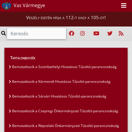
Vas Vármegye
Veszély esetén hívja a 112-t vagy a 105-öt!
Híreink
>
Mi vigyázunk rátok, Vasiak!
>
Tartalomjegyzék
Bemutatkozik a Bögöti Önkéntes Tűzoltó Egyesület
Bemutatkozik a Szombathelyi Hivatásos Tűzoltó-parancsnokság
Bemutatkozik a Körmendi Hivatásos Tűzoltó-parancsnokság
Bemutatkozik a Sárvári Hivatásos Tűzoltó-parancsnokság
Bemutatkozik a Csepregi Önkormányzati Tűzoltó-parancsnokság
Bemutatkozik a Répcelaki Önkormányzati Tűzoltó-parancsnokság