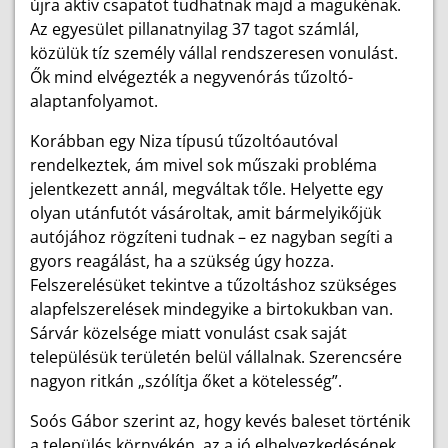
újra aktív csapatot tudhatnak majd a magukénak.
Az egyesület pillanatnyilag 37 tagot számlál,
közülük tíz személy vállal rendszeresen vonulást.
Ők mind elvégezték a negyvenórás tűzoltó-
alaptanfolyamot.
Korábban egy Niza típusú tűzoltóautóval
rendelkeztek, ám mivel sok műszaki probléma
jelentkezett annál, megváltak tőle. Helyette egy
olyan utánfutót vásároltak, amit bármelyikőjük
autójához rögzíteni tudnak – ez nagyban segíti a
gyors reagálást, ha a szükség úgy hozza.
Felszerelésüket tekintve a tűzoltáshoz szükséges
alapfelszerelések mindegyike a birtokukban van.
Sárvár közelsége miatt vonulást csak saját
településük területén belül vállalnak. Szerencsére
nagyon ritkán „szólítja őket a kötelesség”.
Soós Gábor szerint az, hogy kevés baleset történik
a település környékén, az a jó elhelyezkedésének