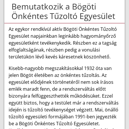
Bemutatkozik a Bögöti
Önkéntes Tűzoltó Egyesület
Az egykor rendkívül aktív Bögöti Önkéntes Tűzoltó
Egyesület napjainkban leginkább hagyományőrző
egyesületként tevékenykedik. Részben ez a tagság
elfoglaltságának, részben pedig a vonulási
területükön lévő kevés káresetnek köszönhető.
Kisebb-nagyobb megszakításokkal 1932 óta van
jelen Bögöt életében az önkéntes tűzoltás. Az
egyesület elődjének történetéről nem sok írásos
emlék maradt fenn, de a rendszerváltás előtt
bizonyára felfüggeszthették működésüket. Ezzel
együtt biztos, hogy a testület már a rendszerváltás
idején is tűzoltó tevékenységet végzett. Mai, önálló
tűzoltó egyesületi formájában 1991-ben jegyezték
be a Bögöti Önkéntes Tűzoltó Egyesületet.