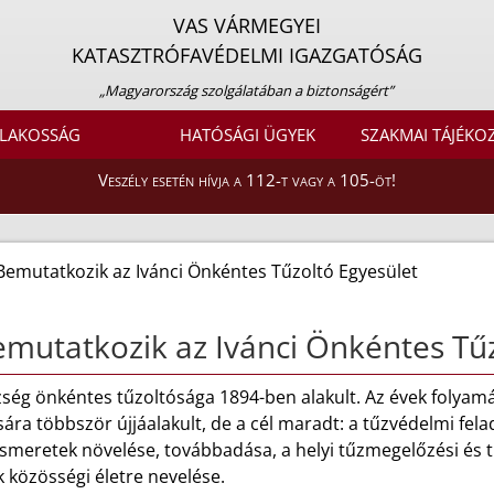
VAS VÁRMEGYEI
KATASZTRÓFAVÉDELMI IGAZGATÓSÁG
„Magyarország szolgálatában a biztonságért”
LAKOSSÁG
HATÓSÁGI ÜGYEK
SZAKMAI TÁJÉKO
Veszély esetén hívja a 112-t vagy a 105-öt!
Bemutatkozik az Ivánci Önkéntes Tűzoltó Egyesület
mutatkozik az Ivánci Önkéntes Tűz
ség önkéntes tűzoltósága 1894-ben alakult. Az évek folyamá
ára többször újjáalakult, de a cél maradt: a tűzvédelmi fel
smeretek növelése, továbbadása, a helyi tűzmegelőzési és t
 közösségi életre nevelése.