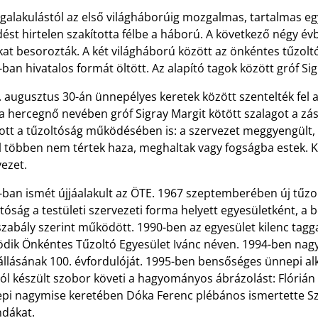
alakulástól az első világháborúig mozgalmas, tartalmas egyle
dést hirtelen szakította félbe a háború. A következő négy 
at besorozták. A két világháború között az önkéntes tűzolt
ban hivatalos formát öltött. Az alapító tagok között gróf Sig
 augusztus 30-án ünnepélyes keretek között szentelték fel az
a hercegnő nevében gróf Sigray Margit kötött szalagot a zász
tt a tűzoltóság működésében is: a szervezet meggyengült, a t
 többen nem tértek haza, meghaltak vagy fogságba estek. Kel
ezet.
ban ismét újjáalakult az ÖTE. 1967 szeptemberében új tűzol
tóság a testületi szervezeti forma helyett egyesületként, a b
zabály szerint működött. 1990-ben az egyesület kilenc taggal
dik Önkéntes Tűzoltó Egyesület Ivánc néven. 1994-ben na
llásának 100. évfordulóját. 1995-ben bensőséges ünnepi alk
ól készült szobor követi a hagyományos ábrázolást: Flórián 
pi nagymise keretében Dóka Ferenc plébános ismertette Sze
ndákat.