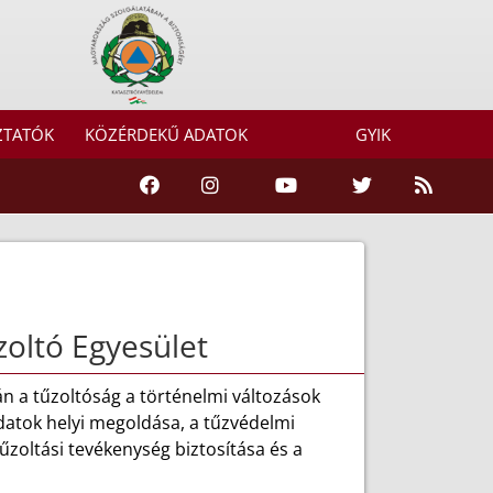
ZTATÓK
KÖZÉRDEKŰ ADATOK
GYIK
oltó Egyesület
n a tűzoltóság a történelmi változások
adatok helyi megoldása, a tűzvédelmi
űzoltási tevékenység biztosítása és a