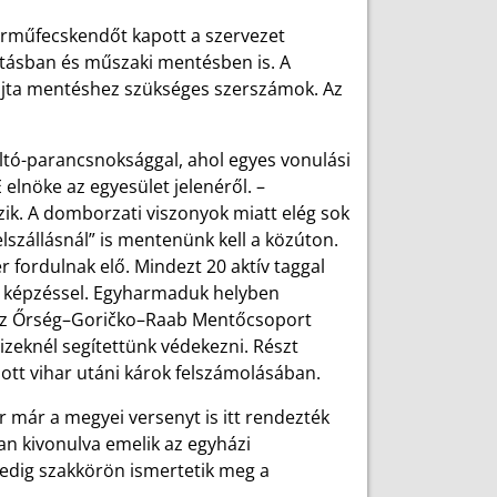
járműfecskendőt kapott a szervezet
ltásban és műszaki mentésben is. A
fajta mentéshez szükséges szerszámok. Az
tó-parancsnoksággal, ahol egyes vonulási
 elnöke az egyesület jelenéről. –
k. A domborzati viszonyok miatt elég sok
szállásnál” is mentenünk kell a közúton.
r fordulnak elő. Mindezt 20 aktív taggal
i képzéssel. Egyharmaduk helyben
ta az Őrség–Goričko–Raab Mentőcsoport
izeknél segítettünk védekezni. Részt
ott vihar utáni károk felszámolásában.
r már a megyei versenyt is itt rendezték
n kivonulva emelik az egyházi
edig szakkörön ismertetik meg a