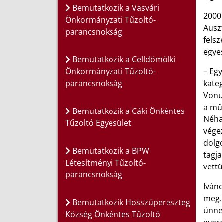
Bemutatkozik a Vasvári
2000
Önkormányzati Tűzoltó-
Ausz
parancsnokság
fels
egye
Bemutatkozik a Celldömölki
Önkormányzati Tűzoltó-
– Eg
parancsnokság
kateg
Vonu
a műs
Bemutatkozik a Cáki Önkéntes
Néha 
Tűzoltó Egyesület
vége
dolgo
Bemutatkozik a BPW
tagja
Létesítményi Tűzoltó-
vettü
parancsnokság
Ivánc
meg.
Bemutatkozik Hosszúpereszteg
ünne
Község Önkéntes Tűzoltó