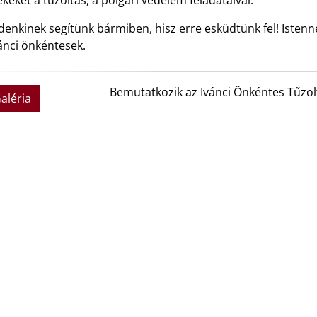
keket a tűzoltás, a polgári védelem feladataival.
enkinek segítünk bármiben, hisz erre esküdtünk fel! Istenne
ánci önkéntesek.
Bemutatkozik az Ivánci Önkéntes Tűzol
aléria