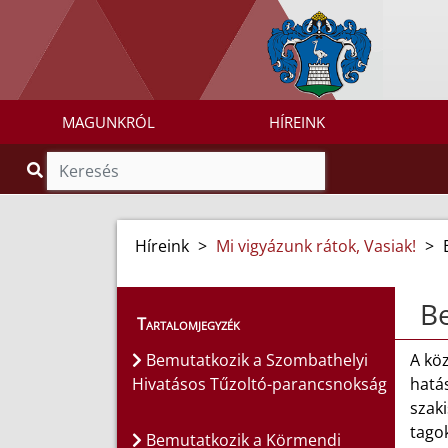
MAGUNKRÓL
HÍREINK
Híreink
>
Mi vigyázunk rátok, Vasiak!
>
Be
Tartalomjegyzék
Bemutatkozik a Szombathelyi
A köz
Hivatásos Tűzoltó-parancsnokság
hatás
szaki
tagok
Bemutatkozik a Körmendi