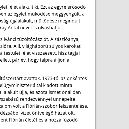
ti élet alakult ki. Ezt az egyre erősödő
évben az egylet működése meggyengült, a
óság újjáalakult, működése megindult.
ray Antal nevét is olvashatjuk.
 ivánci tűzoltózászlót. A zászlóanya,
lóra. A II. világháború súlyos károkat
estületi élet visszaesett, hisz tagjai
lett pár év, hogy talpra álljon a
tószertárt avattak. 1973-tól az önkéntes
elügyminiszter által kiadott minta
 alakult újjá, és azóta ismét önállóan
gyszabású rendezvénnyel ünnepelte
alom volt a Flórián-szobor felszentelése.
dézsából vizet öntve égő házat olt.
nt Flórián életét és a hozzá fűződő