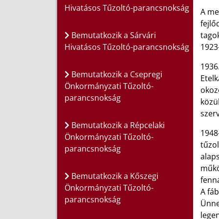
Hivatásos Tűzoltó-parancsnokság
A meg
fejlő
Bemutatkozik a Sárvári
tagok
Hivatásos Tűzoltó-parancsnokság
1923-
1936.
Bemutatkozik a Csepregi
Etelk
Önkormányzati Tűzoltó-
okozo
parancsnokság
közül
szerv
Bemutatkozik a Répcelaki
1948-
Önkormányzati Tűzoltó-
tűzol
parancsnokság
alaps
műkö
Bemutatkozik a Kőszegi
fenná
Önkormányzati Tűzoltó-
A fáb
parancsnokság
Ünne
lege