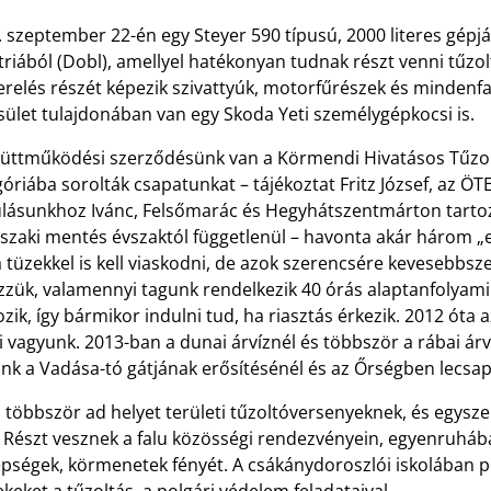
. szeptember 22-én egy Steyer 590 típusú, 2000 literes gép
triából (Dobl), amellyel hatékonyan tudnak részt venni tűzo
zerelés részét képezik szivattyúk, motorfűrészek és minden
sület tulajdonában van egy Skoda Yeti személygépkocsi is.
yüttműködési szerződésünk van a Körmendi Hivatásos Tűzol
óriába sorolták csapatunkat – tájékoztat Fritz József, az ÖTE
lásunkhoz Ivánc, Felsőmarác és Hegyhátszentmárton tartozi
zaki mentés évszaktól függetlenül – havonta akár három „el
tüzekkel is kell viaskodni, de azok szerencsére kevesebbsze
zzük, valamennyi tagunk rendelkezik 40 órás alaptanfolyam
zik, így bármikor indulni tud, ha riasztás érkezik. 2012 ó
i vagyunk. 2013-ban a dunai árvíznél és többször a rábai árv
nk a Vadása-tó gátjának erősítésénél és az Őrségben lecsap
 többször ad helyet területi tűzoltóversenyeknek, és egysze
 Részt vesznek a falu közösségi rendezvényein, egyenruhába
pségek, körmenetek fényét. A csákánydoroszlói iskolában p