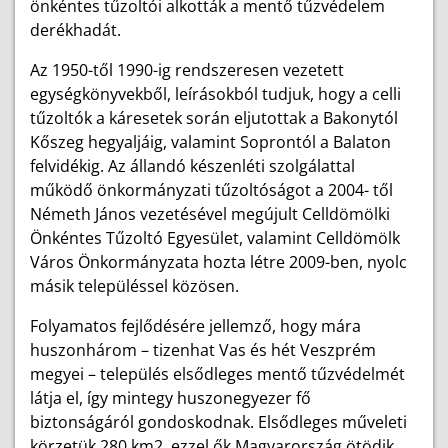
önkéntes tűzoltói alkották a mentő tűzvédelem
derékhadát.
Az 1950-től 1990-ig rendszeresen vezetett
egységkönyvekből, leírásokból tudjuk, hogy a celli
tűzoltók a káresetek során eljutottak a Bakonytól
Kőszeg hegyaljáig, valamint Soprontól a Balaton
felvidékig. Az állandó készenléti szolgálattal
működő önkormányzati tűzoltóságot a 2004- től
Németh János vezetésével megújult Celldömölki
Önkéntes Tűzoltó Egyesület, valamint Celldömölk
Város Önkormányzata hozta létre 2009-ben, nyolc
másik településsel közösen.
Folyamatos fejlődésére jellemző, hogy mára
huszonhárom – tizenhat Vas és hét Veszprém
megyei – település elsődleges mentő tűzvédelmét
látja el, így mintegy huszonegyezer fő
biztonságáról gondoskodnak. Elsődleges műveleti
körzetük 280 km2, ezzel ők Magyarország ötödik