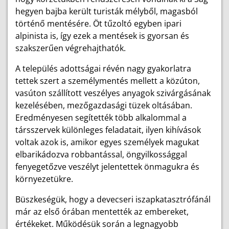
hegyen bajba került turisták mélyből, magasból
történő mentésére. Öt tűzoltó egyben ipari
alpinista is, így ezek a mentések is gyorsan és
szakszerűen végrehajthatók.
A település adottságai révén nagy gyakorlatra
tettek szert a személymentés mellett a közúton,
vasúton szállított veszélyes anyagok szivárgásának
kezelésében, mezőgazdasági tüzek oltásában.
Eredményesen segítették több alkalommal a
társszervek különleges feladatait, ilyen kihívások
voltak azok is, amikor egyes személyek magukat
elbarikádozva robbantással, öngyilkossággal
fenyegetőzve veszélyt jelentettek önmagukra és
környezetükre.
Büszkeségük, hogy a devecseri iszapkatasztrófánál
már az első órában mentették az embereket,
értékeket. Működésük során a legnagyobb