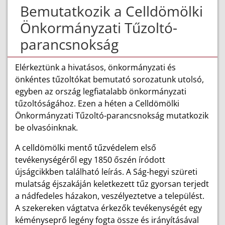
Bemutatkozik a Celldömölki
Önkormányzati Tűzoltó-
parancsnokság
Elérkeztünk a hivatásos, önkormányzati és
önkéntes tűzoltókat bemutató sorozatunk utolsó,
egyben az ország legfiatalabb önkormányzati
tűzoltóságához. Ezen a héten a Celldömölki
Önkormányzati Tűzoltó-parancsnokság mutatkozik
be olvasóinknak.
A celldömölki mentő tűzvédelem első
tevékenységéről egy 1850 őszén íródott
újságcikkben található leírás. A Ság-hegyi szüreti
mulatság éjszakáján keletkezett tűz gyorsan terjedt
a nádfedeles házakon, veszélyeztetve a települést.
A szekereken vágtatva érkezők tevékenységét egy
kéményseprő legény fogta össze és irányításával