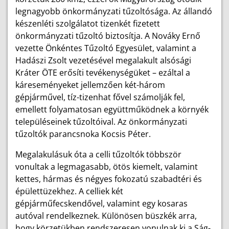
legnagyobb önkormányzati tűzoltósága. Az állandó
készenléti szolgálatot tizenkét fizetett
önkormányzati tűzoltó biztosítja. A Nováky Ernő
vezette Önkéntes Tűzoltó Egyesület, valamint a
Hadászi Zsolt vezetésével megalakult alsósági
Kráter ÖTE erősíti tevékenységüket – ezáltal a
káreseményeket jellemzően két-három
gépjárművel, tíz-tizenhat fővel számolják fel,
emellett folyamatosan együttműködnek a környék
településeinek tűzoltóival. Az önkormányzati
tűzoltók parancsnoka Kocsis Péter.
Megalakulásuk óta a celli tűzoltók többször
vonultak a legmagasabb, ötös kiemelt, valamint
kettes, hármas és négyes fokozatú szabadtéri és
épülettüzekhez. A celliek két
gépjárműfecskendővel, valamint egy kosaras
autóval rendelkeznek. Különösen büszkék arra,
hogy körzetükben rendszeresen vonulnak ki a Ság-