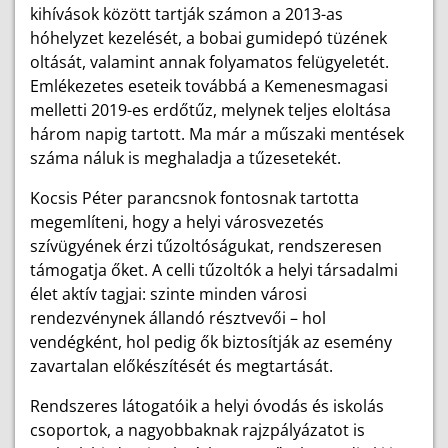
kihívások között tartják számon a 2013-as
hóhelyzet kezelését, a bobai gumidepó tüzének
oltását, valamint annak folyamatos felügyeletét.
Emlékezetes eseteik továbbá a Kemenesmagasi
melletti 2019-es erdőtűz, melynek teljes eloltása
három napig tartott. Ma már a műszaki mentések
száma náluk is meghaladja a tűzesetekét.
Kocsis Péter parancsnok fontosnak tartotta
megemlíteni, hogy a helyi városvezetés
szívügyének érzi tűzoltóságukat, rendszeresen
támogatja őket. A celli tűzoltók a helyi társadalmi
élet aktív tagjai: szinte minden városi
rendezvénynek állandó résztvevői – hol
vendégként, hol pedig ők biztosítják az esemény
zavartalan előkészítését és megtartását.
Rendszeres látogatóik a helyi óvodás és iskolás
csoportok, a nagyobbaknak rajzpályázatot is