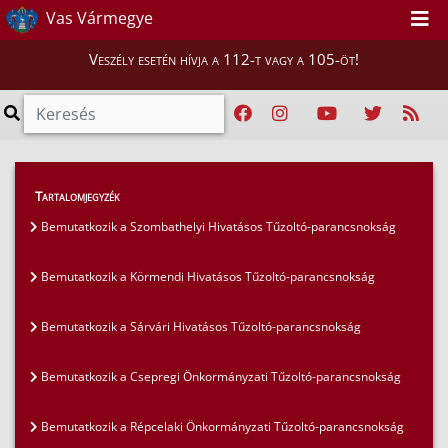
Vas Vármegye
Veszély esetén hívja a 112-t vagy a 105-öt!
Híreink
>
Mi vigyázunk rátok, Vasiak!
>
Tartalomjegyzék
Bemutatkozik a Celldömölki Önkormányzati
Bemutatkozik a Szombathelyi Hivatásos Tűzoltó-parancsnokság
Tűzoltó-parancsnokság
Bemutatkozik a Körmendi Hivatásos Tűzoltó-parancsnokság
Bemutatkozik a Sárvári Hivatásos Tűzoltó-parancsnokság
Bemutatkozik a Csepregi Önkormányzati Tűzoltó-parancsnokság
Bemutatkozik a Répcelaki Önkormányzati Tűzoltó-parancsnokság