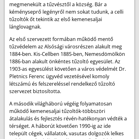
megmenekült a tűzvésztől a község. Bár a
kéményseprő legényről nem sokat tudunk, a celli
tűzoltók őt tekintik az első kemenesaljai
lánglovagnak.
Az első szervezett formában működő mentő
tűzvédelem az Alsósági városrészen alakult meg
1884-ben. Kis-Cellben 1885-ben, Nemesdömölkön
1886-ban alakult önkéntes tűzoltó egyesület. Az
1903-as egyesülést követően a város védelmét Dr.
Pletnics Ferenc ügyvéd vezetésével komoly
létszámú és felszereléssel rendelkező tűzoltó
szervezet biztosította.
A második világháború végéig folyamatosan
működő kemenesaljai tűzoltók-többszöri
átalakulás és fejlesztés révén-hatékonyan védték a
térséget. A háborút követően 1990-ig az ide
települt cégek, vállalatok, vasutas dolgozók lelkes