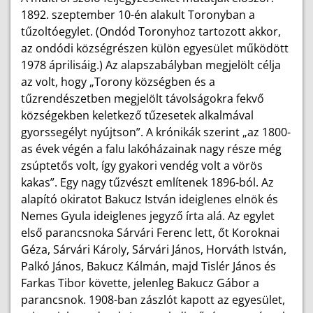
1892. szeptember 10-én alakult Toronyban a
tűzoltóegylet. (Ondód Toronyhoz tartozott akkor,
az ondódi községrészen külön egyesület működött
1978 áprilisáig.) Az alapszabályban megjelölt célja
az volt, hogy „Torony községben és a
tűzrendészetben megjelölt távolságokra fekvő
községekben keletkező tűzesetek alkalmával
gyorssegélyt nyújtson”. A krónikák szerint „az 1800-
as évek végén a falu lakóházainak nagy része még
zsúptetős volt, így gyakori vendég volt a vörös
kakas”. Egy nagy tűzvészt említenek 1896-ból. Az
alapító okiratot Bakucz István ideiglenes elnök és
Nemes Gyula ideiglenes jegyző írta alá. Az egylet
első parancsnoka Sárvári Ferenc lett, őt Koroknai
Géza, Sárvári Károly, Sárvári János, Horváth István,
Palkó János, Bakucz Kálmán, majd Tislér János és
Farkas Tibor követte, jelenleg Bakucz Gábor a
parancsnok. 1908-ban zászlót kapott az egyesület,