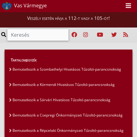
Vas Vármegye
Veszély esetén hívja a 112-t vagy a 105-öt!
Híreink
>
Mi vigyázunk rátok, Vasiak!
>
Tartalomjegyzék
Bemutatkozik Torony Község Önkéntes Tűzoltó
Bemutatkozik a Szombathelyi Hivatásos Tűzoltó-parancsnokság
Egyesülete
Bemutatkozik a Körmendi Hivatásos Tűzoltó-parancsnokság
Bemutatkozik a Sárvári Hivatásos Tűzoltó-parancsnokság
Bemutatkozik a Csepregi Önkormányzati Tűzoltó-parancsnokság
Bemutatkozik a Répcelaki Önkormányzati Tűzoltó-parancsnokság