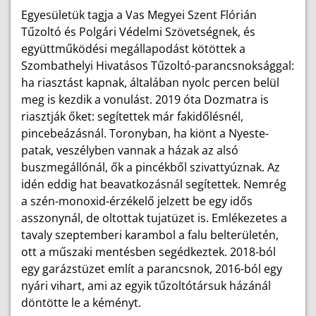
Egyesületük tagja a Vas Megyei Szent Flórián
Tűzoltó és Polgári Védelmi Szövetségnek, és
együttműködési megállapodást kötöttek a
Szombathelyi Hivatásos Tűzoltó-parancsnoksággal:
ha riasztást kapnak, általában nyolc percen belül
meg is kezdik a vonulást. 2019 óta Dozmatra is
riasztják őket: segítettek már fakidőlésnél,
pincebeázásnál. Toronyban, ha kiönt a Nyeste-
patak, veszélyben vannak a házak az alsó
buszmegállónál, ők a pincékből szivattyúznak. Az
idén eddig hat beavatkozásnál segítettek. Nemrég
a szén-monoxid-érzékelő jelzett be egy idős
asszonynál, de oltottak tujatüzet is. Emlékezetes a
tavaly szeptemberi karambol a falu belterületén,
ott a műszaki mentésben segédkeztek. 2018-ból
egy garázstüzet említ a parancsnok, 2016-ból egy
nyári vihart, ami az egyik tűzoltótársuk házánál
döntötte le a kéményt.