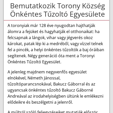
Bemutatkozik Torony Község
Önkéntes Tűzoltó Egyesülete
A toronyiak már 128 éve nyugodtan hajthatják
álomra a fejüket és hagyhatják el otthonaikat: ha
felcsapnak a lángok, vihar vagy jégverés okoz
károkat, patak lép ki a medréből, vagy vízzel telnek
fel a pincék, a helyi önkéntes tűzoltók a baj óráiban
segítenek. Négy generáció óta ment a Toronyi
Önkéntes Tűzoltó Egyesület.
A jelenleg majdnem negyvenfős egyesület
elnökével, Németh Jánossal,
tűzoltóparancsnokával, Bakucz Gáborral és az
ugyancsak önkéntes tűzoltó Bakucz Gáborné
Andreával az irodahelyiségben ültünk le emlékezni
elődeikre és beszélgetni a jelenről.
A múltról szóló feljegyzéseiket mutatják először.