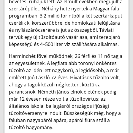
bevetési ruhájuk lett. Az elmúlt években megújult a
szertárépület. Néhány hete nyertek a Magyar falu
programban: 3,2 millió forintból a két szertárkaput
cserélik ki korszerűbbre, de homlokzati felújításra
és nyílászárócserére is jut az összegből. Távlati
tervük egy új tűzoltóautó vásárlása, ami terepjáró
képességű és 4–500 liter víz szállítására alkalmas.
Harminchét fővel működnek, 26 férfi és 11 nő tagja
az egyesületnek. A legfiatalabb toronyi önkéntes
tűzoltó az idén lett nagykorú, a legidősebb, a már
említett Joó László 72 éves. Hivatásos tűzoltó volt,
ahogy a tagok közül még ketten, köztük a
parancsnok. Németh János elnök életének pedig
már 12 évesen része volt a tűzoltóvirtus: az
általános iskolai ballagásról országos ifjúsági
tűzoltóversenyre indult. Büszkeségük még, hogy a
faluban nagyapáról apára, apáról fiúra száll a
tűzoltó hagyomány.