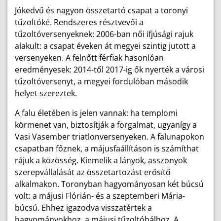
Jókedvű és nagyon összetartó csapat a toronyi
tűzoltóké. Rendszeres résztvevői a
tűzoltóversenyeknek: 2006-ban női ifjúsági rajuk
alakult: a csapat éveken át megyei szintig jutott a
versenyeken. A felnőtt férfiak hasonlóan
eredményesek: 2014-től 2017-ig ők nyerték a városi
tűzoltóversenyt, a megyei fordulóban második
helyet szereztek.
A falu életében is jelen vannak: ha templomi
körmenet van, biztosítják a forgalmat, ugyanígy a
Vasi Vasember triatlonversenyeken. A falunapokon
csapatban főznek, a májusfaállításon is számíthat
rájuk a közösség. Kiemelik a lányok, asszonyok
szerepvállalását az összetartozást erősítő
alkalmakon. Toronyban hagyományosan két búcsú
volt: a májusi Flórián- és a szeptemberi Mária-
búcsú. Ehhez igazodva visszatértek a
hagyományokhoz, a májusi tűzoltóbálhoz. A