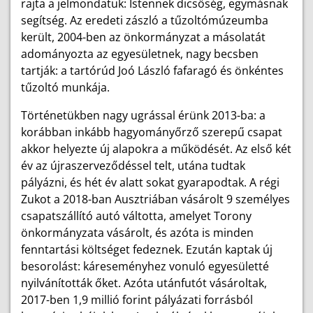
rajta a jelmondatuk: Istennek dicsőség, egymásnak
segítség. Az eredeti zászló a tűzoltómúzeumba
került, 2004-ben az önkormányzat a másolatát
adományozta az egyesületnek, nagy becsben
tartják: a tartórúd Joó László fafaragó és önkéntes
tűzoltó munkája.
Történetükben nagy ugrással érünk 2013-ba: a
korábban inkább hagyományőrző szerepű csapat
akkor helyezte új alapokra a működését. Az első két
év az újraszerveződéssel telt, utána tudtak
pályázni, és hét év alatt sokat gyarapodtak. A régi
Zukot a 2018-ban Ausztriában vásárolt 9 személyes
csapatszállító autó váltotta, amelyet Torony
önkormányzata vásárolt, és azóta is minden
fenntartási költséget fedeznek. Ezután kaptak új
besorolást: káreseményhez vonuló egyesületté
nyilvánították őket. Azóta utánfutót vásároltak,
2017-ben 1,9 millió forint pályázati forrásból