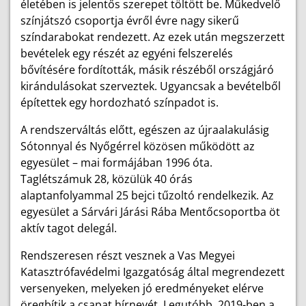
életében is jelentős szerepet töltött be. Műkedvelő
színjátszó csoportja évről évre nagy sikerű
színdarabokat rendezett. Az ezek után megszerzett
bevételek egy részét az egyéni felszerelés
bővítésére fordították, másik részéből országjáró
kirándulásokat szerveztek. Ugyancsak a bevételből
építettek egy hordozható színpadot is.
A rendszerváltás előtt, egészen az újraalakulásig
Sótonnyal és Nyőgérrel közösen működött az
egyesület – mai formájában 1996 óta.
Taglétszámuk 28, közülük 40 órás
alaptanfolyammal 25 bejci tűzoltó rendelkezik. Az
egyesület a Sárvári Járási Rába Mentőcsoportba öt
aktív tagot delegál.
Rendszeresen részt vesznek a Vas Megyei
Katasztrófavédelmi Igazgatóság által megrendezett
versenyeken, melyeken jó eredményeket elérve
öregbítik a csapat hírnevét. Legutóbb, 2019-ben a