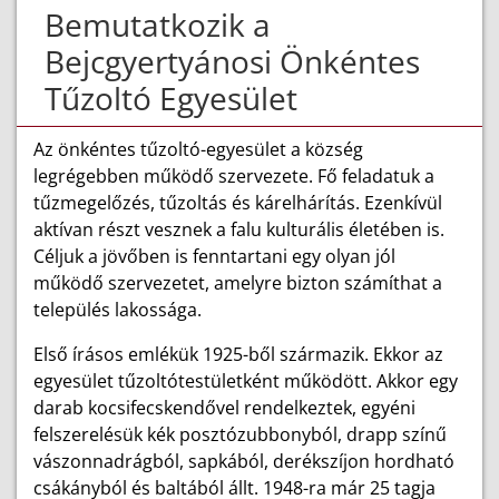
Bemutatkozik a
Bejcgyertyánosi Önkéntes
Tűzoltó Egyesület
Az önkéntes tűzoltó-egyesület a község
legrégebben működő szervezete. Fő feladatuk a
tűzmegelőzés, tűzoltás és kárelhárítás. Ezenkívül
aktívan részt vesznek a falu kulturális életében is.
Céljuk a jövőben is fenntartani egy olyan jól
működő szervezetet, amelyre bizton számíthat a
település lakossága.
Első írásos emlékük 1925-ből származik. Ekkor az
egyesület tűzoltótestületként működött. Akkor egy
darab kocsifecskendővel rendelkeztek, egyéni
felszerelésük kék posztózubbonyból, drapp színű
vászonnadrágból, sapkából, derékszíjon hordható
csákányból és baltából állt. 1948-ra már 25 tagja