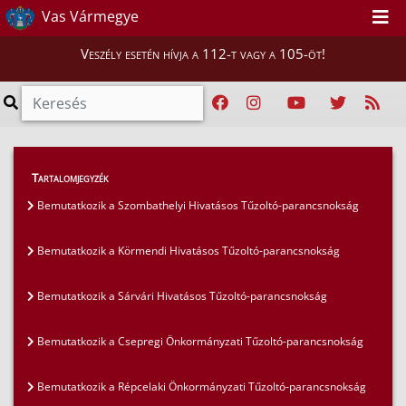
Vas Vármegye
Veszély esetén hívja a 112-t vagy a 105-öt!
Híreink
>
Mi vigyázunk rátok, Vasiak!
>
Tartalomjegyzék
Bemutatkozik a Bejcgyertyánosi Önkéntes Tűzoltó
Bemutatkozik a Szombathelyi Hivatásos Tűzoltó-parancsnokság
Egyesület
Bemutatkozik a Körmendi Hivatásos Tűzoltó-parancsnokság
Bemutatkozik a Sárvári Hivatásos Tűzoltó-parancsnokság
Bemutatkozik a Csepregi Önkormányzati Tűzoltó-parancsnokság
Bemutatkozik a Répcelaki Önkormányzati Tűzoltó-parancsnokság