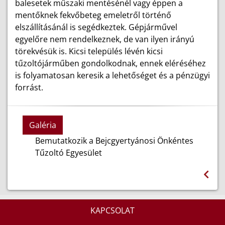
balesetek műszaki mentésénél vagy éppen a
mentőknek fekvőbeteg emeletről történő
elszállításánál is segédkeztek. Gépjárművel
egyelőre nem rendelkeznek, de van ilyen irányú
törekvésük is. Kicsi település lévén kicsi
tűzoltójárműben gondolkodnak, ennek eléréséhez
is folyamatosan keresik a lehetőséget és a pénzügyi
forrást.
Galéria
Bemutatkozik a Bejcgyertyánosi Önkéntes
Tűzoltó Egyesület
KAPCSOLAT