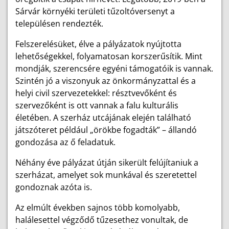
Sárvár környéki területi tűzoltóversenyt a
településen rendezték.
Felszerelésüket, élve a pá­lyá­zatok nyújtotta
lehetőségekkel, folyamatosan kor­sze­rűsítik. Mint
mondják, szerencsére egyéni támogatóik is vannak.
Szintén jó a viszonyuk az önkormányzattal és a
helyi civil szervezetekkel: résztvevőként és
szervezőként is ott vannak a falu kulturális
életében. A szerház utcájának elején található
játszóteret például „örökbe fogadták” – állandó
gondozása az ő feladatuk.
Néhány éve pályázat útján sikerült felújítaniuk a
szerházat, amelyet sok munkával és szeretettel
gondoznak azóta is.
Az elmúlt években sajnos több komolyabb,
halálesettel végződő tűzesethez vonultak, de