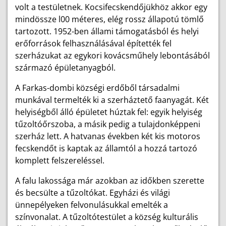
volt a testületnek. Kocsifecskendőjükhöz akkor egy
mindössze l00 méteres, elég rossz állapotú tömlő
tartozott. 1952-ben állami támogatásból és helyi
erőforrások felhasználásával építették fel
szerházukat az egykori kovácsműhely lebontásából
származó épület­anyagból.
A Farkas-dombi községi erdőből társadalmi
munkával termelték ki a szerháztető faanyagát. Két
helyiségből álló épületet húztak fel: egyik helyiség
tűzoltóőrszoba, a másik pedig a tulajdonképpeni
szerház lett. A hatvanas években két kis motoros
fecskendőt is kaptak az államtól a hozzá tartozó
komplett felszereléssel.
A falu lakossága már azokban az időkben szerette
és becsülte a tűzoltókat. Egyházi és világi
ünnepélyeken felvonulásukkal emelték a
színvonalat. A tűzoltótestület a község kulturális