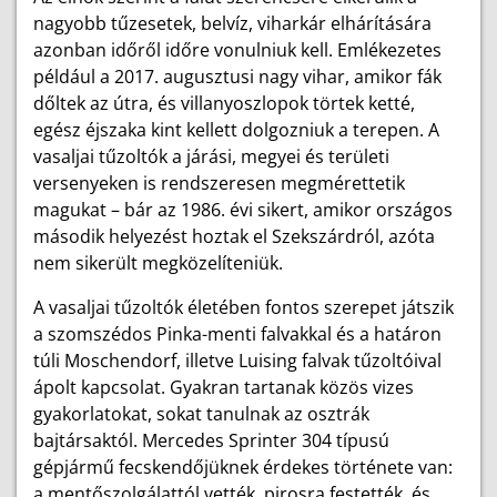
nagyobb tűzesetek, belvíz, viharkár elhárítására
azonban időről időre vonulniuk kell. Emlékezetes
például a 2017. augusztusi nagy vihar, amikor fák
dőltek az útra, és villanyoszlopok törtek ketté,
egész éjszaka kint kellett dolgozniuk a terepen. A
vasaljai tűzoltók a járási, megyei és területi
versenyeken is rendszeresen megmérettetik
magukat – bár az 1986. évi sikert, amikor országos
második helyezést hoztak el Szekszárdról, azóta
nem sikerült megközelíteniük.
A vasaljai tűzoltók életében fontos szerepet játszik
a szomszédos Pinka-menti falvakkal és a határon
túli Moschendorf, illetve Luising falvak tűzoltóival
ápolt kapcsolat. Gyakran tartanak közös vizes
gyakorlatokat, sokat tanulnak az osztrák
bajtársaktól. Mercedes Sprinter 304 típusú
gépjármű fecskendőjüknek érdekes története van:
a mentőszolgálattól vették, pirosra festették, és