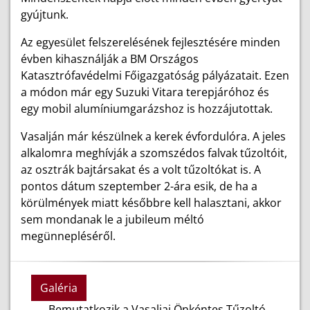
gyújtunk.
Az egyesület felszerelésének fejlesztésére minden
évben kihasználják a BM Országos
Katasztrófavédelmi Főigazgatóság pályázatait. Ezen
a módon már egy Suzuki Vitara terepjáróhoz és
egy mobil alumíniumgarázshoz is hozzájutottak.
Vasalján már készülnek a kerek évfordulóra. A jeles
alkalomra meghívják a szomszédos falvak tűzoltóit,
az osztrák bajtársakat és a volt tűzoltókat is. A
pontos dátum szeptember 2-ára esik, de ha a
körülmények miatt későbbre kell halasztani, akkor
sem mondanak le a jubileum méltó
megünnepléséről.
Galéria
Bemutatkozik a Vasaljai Önkéntes Tűzoltó