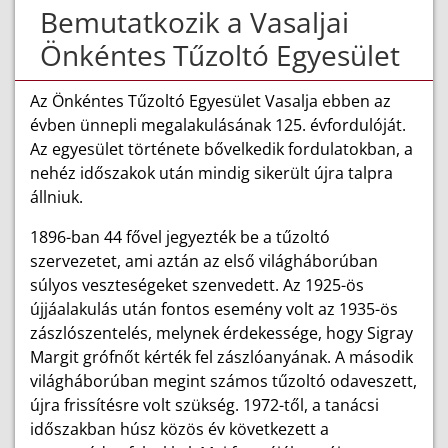
Bemutatkozik a Vasaljai
Önkéntes Tűzoltó Egyesület
Az Önkéntes Tűzoltó Egyesület Vasalja ebben az
évben ünnepli megalakulásának 125. évfordulóját.
Az egyesület története bővelkedik fordulatokban, a
nehéz időszakok után mindig sikerült újra talpra
állniuk.
1896-ban 44 fővel jegyezték be a tűzoltó
szervezetet, ami aztán az első világháborúban
súlyos veszteségeket szenvedett. Az 1925-ös
újjáalakulás után fontos esemény volt az 1935-ös
zászlószentelés, melynek érdekessége, hogy Sigray
Margit grófnőt kérték fel zászlóanyának. A második
világháborúban megint számos tűzoltó odaveszett,
újra frissítésre volt szükség. 1972-től, a tanácsi
időszakban húsz közös év következett a