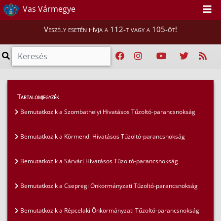
Vas Vármegye
Veszély esetén hívja a 112-t vagy a 105-öt!
Híreink
>
Mi vigyázunk rátok, Vasiak!
>
Tartalomjegyzék
Bemutatkozik a Vasaljai Önkéntes Tűzoltó
Bemutatkozik a Szombathelyi Hivatásos Tűzoltó-parancsnokság
Egyesület
Bemutatkozik a Körmendi Hivatásos Tűzoltó-parancsnokság
Bemutatkozik a Sárvári Hivatásos Tűzoltó-parancsnokság
Bemutatkozik a Csepregi Önkormányzati Tűzoltó-parancsnokság
Bemutatkozik a Répcelaki Önkormányzati Tűzoltó-parancsnokság