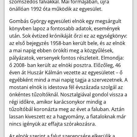
szomszédos falvakkal. Mai formájában, újra
önállóan 1992 óta működik az egyesület.
Gombás György egyesületi elnök egy megsárgult
könyvben lapoz a fontosabb adatok, események
után. Sok évtized krónikáját őrzi ez az egységkönyv:
az első bejegyzés 1958-ban került bele, és az elnök
a mai napig ebben örökíti meg a közgyűlések,
pályázatok, versenyek fontos részleteit. Elmondja:
ő 2008- ban került az elnöki posztra. Előzőleg, 46
éven át Huszár Kálmán vezette az egyesületet – ő
egyébként mind a mai napig tagja a szervezetnek. A
mostani elnök is idestova fél évszázada szolgál az
önkéntes tűzoltóknál. Nosztalgiával gondol vissza a
régi időkre, amikor karácsonykor mindig a
tűzoltóbál koronázta meg az évet a faluban. Aztán
lassan kiveszett ez a hagyomány, a fiataloknak már
nincs igényük az effajta szórakozásra.
Az elnök szerint a falut szerencsére elkerülik a