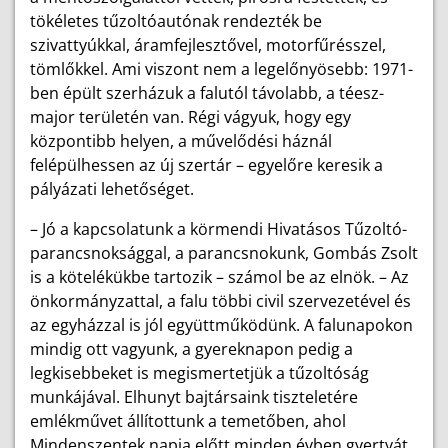
tökéletes tűzoltóautónak rendezték be
szivattyúkkal, áramfejlesztővel, motorfűrésszel,
tömlőkkel. Ami viszont nem a legelőnyösebb: 1971-
ben épült szerházuk a falutól távolabb, a téesz-
major területén van. Régi vágyuk, hogy egy
központibb helyen, a művelődési háznál
felépülhessen az új szertár – egyelőre keresik a
pályázati lehetőséget.
– Jó a kapcsolatunk a körmendi Hivatásos Tűzoltó-
parancsnoksággal, a parancsnokunk, Gombás Zsolt
is a kötelékükbe tartozik – számol be az elnök. – Az
önkormányzattal, a falu többi civil szervezetével és
az egyházzal is jól együttműködünk. A falunapokon
mindig ott vagyunk, a gyereknapon pedig a
legkisebbeket is megismertetjük a tűzoltóság
munkájával. Elhunyt bajtársaink tiszteletére
emlékművet állítottunk a temetőben, ahol
Mindenszentek napja előtt minden évben gyertyát