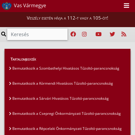
Vas Vármegye
Veszély esetén hívja a 112-t vagy a 105-öt!
Híreink
>
Mi vigyázunk rátok, Vasiak!
>
Tartalomjegyzék
Bemutatkozik a Bucsiu Önkéntes Tűzoltó
Bemutatkozik a Szombathelyi Hivatásos Tűzoltó-parancsnokság
Egyesület
Bemutatkozik a Körmendi Hivatásos Tűzoltó-parancsnokság
Bemutatkozik a Sárvári Hivatásos Tűzoltó-parancsnokság
Bemutatkozik a Csepregi Önkormányzati Tűzoltó-parancsnokság
Bemutatkozik a Répcelaki Önkormányzati Tűzoltó-parancsnokság