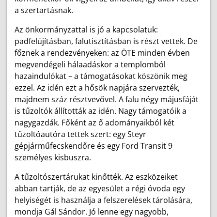
a szertartásnak.
Az önkormányzattal is jó a kapcsolatuk:
padfelújításban, falutisztításban is részt vettek. De
főznek a rendezvényeken: az ÖTE minden évben
megvendégeli hálaadáskor a templomból
hazaindulókat – a támogatásokat köszönik meg
ezzel. Az idén ezt a hősök napjára szervezték,
majdnem száz résztvevővel. A falu négy májusfáját
is tűzoltók állították az idén. Nagy támogatóik a
nagygazdák. Főként az ő adományaik­ból két
tűzoltóautóra tettek szert: egy Steyr
gépjárműfecskendőre és egy Ford Transit 9
személyes kisbuszra.
A tűzoltószertárukat kinőtték. Az eszközeiket
abban tartják, de az egyesület a régi óvoda egy
helyiségét is használja a felszerelések tárolására,
mondja Gál Sándor. Jó lenne egy nagyobb,