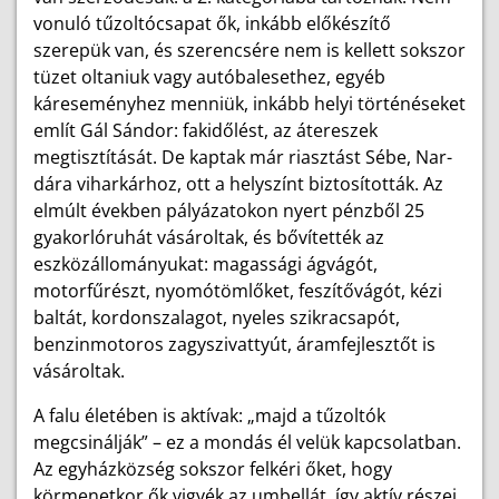
vonuló tűzoltócsapat ők, inkább előkészítő
szerepük van, és szerencsére nem is kellett sokszor
tüzet oltaniuk vagy autóbalesethez, egyéb
káreseményhez men­niük, inkább helyi történéseket
említ Gál Sándor: fakidőlést, az átereszek
megtisztítását. De kaptak már riasztást Sébe, Nar-
dára viharkárhoz, ott a helyszínt biztosították. Az
elmúlt években pályázatokon nyert pénzből 25
gyakorlóruhát vásároltak, és bővítették az
eszközállományukat: magassági ágvágót,
motorfűrészt, nyomótömlőket, feszítővágót, kézi
baltát, kordonszalagot, nyeles szikracsapót,
benzinmotoros zagyszivattyút, áramfejlesztőt is
vásároltak.
A falu életében is aktívak: „majd a tűzoltók
megcsinálják” – ez a mondás él velük kapcsolatban.
Az egyházközség sokszor felkéri őket, hogy
körmenetkor ők vigyék az umbellát, így aktív részei