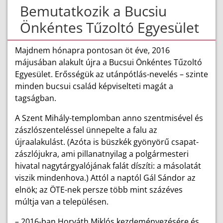
Bemutatkozik a Bucsiu
Önkéntes Tűzoltó Egyesület
Majdnem hónapra pontosan öt éve, 2016
májusában alakult újra a Bucsui Önkéntes Tűzoltó
Egyesület. Erősségük az utánpótlás-nevelés – szinte
minden bucsui család képviselteti magát a
tagságban.
A Szent Mihály-templomban anno szentmisével és
zászlószenteléssel ünnepelte a falu az
újraalakulást. (Azóta is büszkék gyönyörű csapat-
zászlójukra, ami pillanatnyilag a polgármesteri
hivatal nagytárgyalójának falát díszíti: a másolatát
viszik mindenhova.) Attól a naptól Gál Sándor az
elnök; az ÖTE-nek persze több mint százéves
múltja van a településen.
– 2016-ban Horváth Miklós kezdeményezésére és