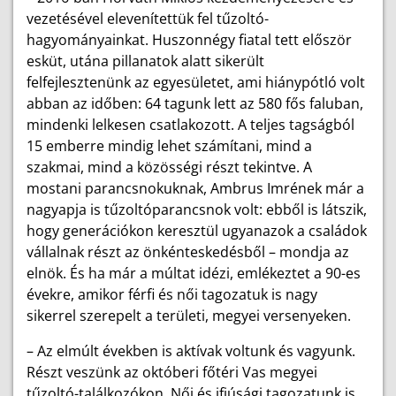
vezetésével elevenítettük fel tűzoltó-
hagyományainkat. Huszonnégy fiatal tett először
esküt, utána pillanatok alatt sikerült
felfejlesztenünk az egyesületet, ami hiánypótló volt
abban az időben: 64 tagunk lett az 580 fős faluban,
mindenki lelkesen csatlakozott. A teljes tagságból
15 emberre mindig lehet számítani, mind a
szakmai, mind a közösségi részt tekintve. A
mostani parancsnokuknak, Ambrus Imrének már a
nagyapja is tűzoltóparancsnok volt: ebből is látszik,
hogy generációkon keresztül ugyanazok a családok
vállalnak részt az önkénteskedésből – mondja az
elnök. És ha már a múltat idézi, emlékeztet a 90-es
évekre, amikor férfi és női tagozatuk is nagy
sikerrel szerepelt a területi, megyei versenyeken.
– Az elmúlt években is aktívak voltunk és vagyunk.
Részt veszünk az októberi főtéri Vas megyei
tűzoltó-találkozókon. Női és ifjúsági tagozatunk is