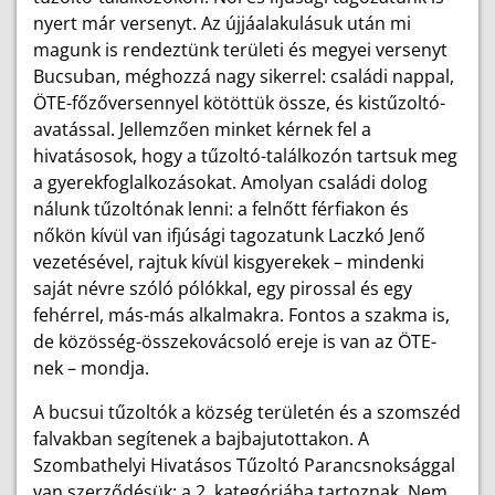
nyert már versenyt. Az újjáalakulásuk után mi
magunk is rendeztünk területi és megyei versenyt
Bucsuban, méghozzá nagy sikerrel: családi nappal,
ÖTE-főzőversennyel kötöttük össze, és kistűzoltó-
avatással. Jellemzően minket kérnek fel a
hivatásosok, hogy a tűzoltó-­találkozón tartsuk meg
a gyerekfoglalkozásokat. Amolyan családi dolog
nálunk tűzoltónak lenni: a felnőtt férfiakon és
nőkön kívül van ifjúsági tagozatunk Laczkó Jenő
vezetésével, rajtuk kívül kisgyerekek – mindenki
saját névre szóló pólókkal, egy pirossal és egy
fehérrel, más-más alkalmakra. Fontos a szakma is,
de közösség-összekovácsoló ereje is van az ÖTE-
nek – mondja.
A bucsui tűzoltók a község területén és a szomszéd
falvakban segítenek a bajbajutottakon. A
Szombathelyi Hivatásos Tűzoltó Parancsnoksággal
van szerződésük: a 2. kategóriába tartoznak. Nem