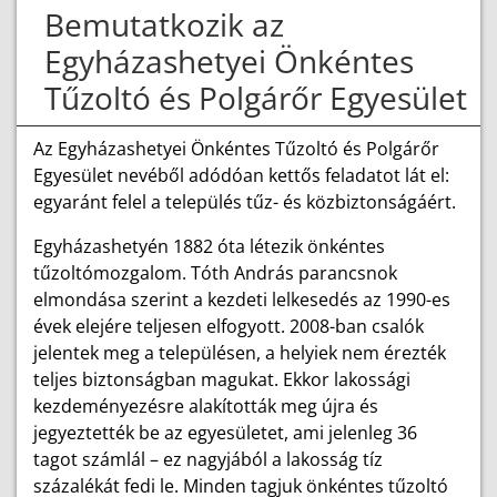
Bemutatkozik az
Egyházashetyei Önkéntes
Tűzoltó és Polgárőr Egyesület
Az Egyházashetyei Önkéntes Tűzoltó és Polgárőr
Egyesület nevéből adódóan kettős feladatot lát el:
egyaránt felel a település tűz- és közbiztonságáért.
Egyházashetyén 1882 óta létezik önkéntes
tűzoltómozgalom. Tóth András parancsnok
elmondása szerint a kezdeti lelkesedés az 1990-es
évek elejére teljesen elfogyott. 2008-ban csalók
jelentek meg a településen, a helyiek nem érezték
teljes biztonságban magukat. Ekkor lakossági
kezdeményezésre alakították meg újra és
jegyeztették be az egyesületet, ami jelenleg 36
tagot számlál – ez nagyjából a lakosság tíz
százalékát fedi le. Minden tagjuk önkéntes tűzoltó