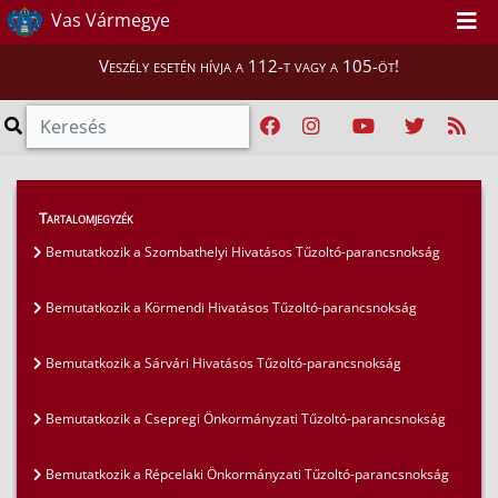
Vas Vármegye
Veszély esetén hívja a 112-t vagy a 105-öt!
Híreink
>
Mi vigyázunk rátok, Vasiak!
>
Tartalomjegyzék
Bemutatkozik az Egyházashetyei Önkéntes Tűzoltó
Bemutatkozik a Szombathelyi Hivatásos Tűzoltó-parancsnokság
és Polgárőr Egyesület
Bemutatkozik a Körmendi Hivatásos Tűzoltó-parancsnokság
Bemutatkozik a Sárvári Hivatásos Tűzoltó-parancsnokság
Bemutatkozik a Csepregi Önkormányzati Tűzoltó-parancsnokság
Bemutatkozik a Répcelaki Önkormányzati Tűzoltó-parancsnokság