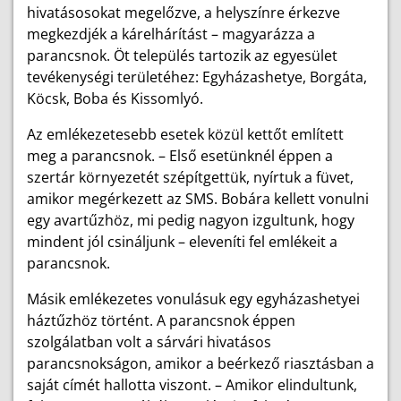
hivatásosokat megelőzve, a helyszínre érkezve
megkezdjék a kárelhárítást – magyarázza a
parancsnok. Öt település tartozik az egyesület
tevékenységi területéhez: Egyházashetye, Borgáta,
Köcsk, Boba és Kissomlyó.
Az emlékezetesebb esetek közül kettőt említett
meg a parancsnok. – Első esetünknél éppen a
szertár környezetét szépítgettük, nyírtuk a füvet,
amikor megérkezett az SMS. Bobára kellett vonulni
egy avartűzhöz, mi pedig nagyon izgultunk, hogy
mindent jól csináljunk – eleveníti fel emlékeit a
parancsnok.
Másik emlékezetes vonulásuk egy egyházashetyei
háztűzhöz történt. A parancsnok éppen
szolgálatban volt a sárvári hivatásos
parancsnokságon, amikor a beérkező riasztásban a
saját címét hallotta viszont. – Amikor elindultunk,