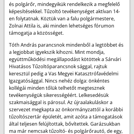
és polgárőr, mindegyikük rendelkezik a megfelelő
képesítésekkel. Tűzoltó tevékenységet aktívan 14-
en folytatnak. Köztük van a falu polgármestere,
Zolnai Attila is, aki minden lehetséges fórumon
támogatja a közösséget.
Tóth András parancsnok mindenből a legtöbbet és
a legjobbat igyekszik kihozni. Mint mondja,
együttműködési megállapodást kötöttek a Sárvári
Hivatásos Tűzoltóparancsnok sággal, rajtuk
keresztül pedig a Vas Megyei Katasztrófavédelmi
Igazgatósággal. Nincs nehéz dolga: önkéntes
kollégái minden tőlük telhetőt megtesznek
tevékenységük sikerességéért. Lelkesedésük
szakmaisággal is párosul. Az újraalakuláskor a
szervezet megkapta az önkormányzattól a korábbi
tűzoltószertár épületét, amit azóta a támogatások
által teljesen felújítottak, bővítettek. Garázsukban
ma már nemcsak tűzoltó- és polgárőrautó, de egy,