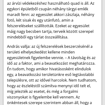
az árvízi védekezéshez használható quad is áll. Az
egykori épületből csupán néhány tárgyi emlék
maradt fenn: az egyesület akkori zászlaja, néhány
fotó, két sisak és egy utánfutó, amin a
felszereléseket szállították. Ezeket az egyesület
máig nagy becsben tartja, terveik között szerepel
mindebből egy tárlat összeállítása.
András vallja: az új felszerelések beszerzésénél a
területi elhelyezkedést kellene minden
egyesületnek figyelembe vennie. – A távolság és az
idő az a faktor, ami a beavatkozást meghatározza.
Én tudom, hogy amikor hivatásosként elindulok
egy, a beavatkozási területünkre eső legtávolabbi
településre, ott az idővel harcolok. Nem tudhatom,
hogy az észleléstől számítva menynyi idő telt el,
míg jelezték az esetet, és még a forgalmi
viszonyokat is figyelembe kell vennem. Az
önkéntesek szerepe szerintem abban áll, hogy a