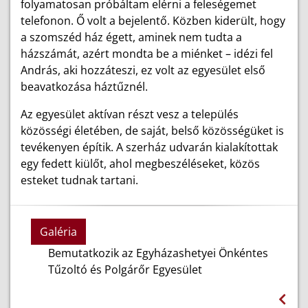
folyamatosan próbáltam elérni a feleségemet
telefonon. Ő volt a bejelentő. Közben kiderült, hogy
a szomszéd ház égett, aminek nem tudta a
házszámát, azért mondta be a miénket – idézi fel
András, aki hozzáteszi, ez volt az egyesület első
beavatkozása háztűznél.
Az egyesület aktívan részt vesz a település
közösségi életében, de saját, belső közösségüket is
tevékenyen építik. A szerház udvarán kialakítottak
egy fedett kiülőt, ahol megbeszéléseket, közös
esteket tudnak tartani.
Galéria
Bemutatkozik az Egyházashetyei Önkéntes
Tűzoltó és Polgárőr Egyesület