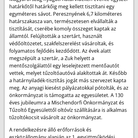
határkőtől határkőig meg kellett tisztítani egy
egyméteres sávot. Peresznyének 6,7 kilométeres
határszakasza van, természetesen elvállalták a
tisztítását, cserébe komoly összeget kaptak az
államtól. Felújították a szertárt, használt
védőöltözetet, szakfelszerelést vásároltak, és
folyamatos fejlődés kezdődött. Az évek alatt
megszépült a szertár, a Zuk helyett a
mentőszolgálattól egy leselejtezett mentőautót
vettek, melyet tűzoltóautóvá alakítottak át. Később
a határnyiladék-tisztítás jogát más szervezet kapta
meg. Az anyagi kiesést pályázatokkal pótolták, és az
önkormányzat is támogatta az egyesületet. A 130
éves jubileumra a Mischendorfi Önkormányzat és
Tűzoltó Egyesülettől oltóvíz szállítására is alkalmas
tűzoltókocsit vásárolt az önkormányzat.
A rendelkezésre álló erőforrások és
eszközállomány alapján az 1. együttműködési