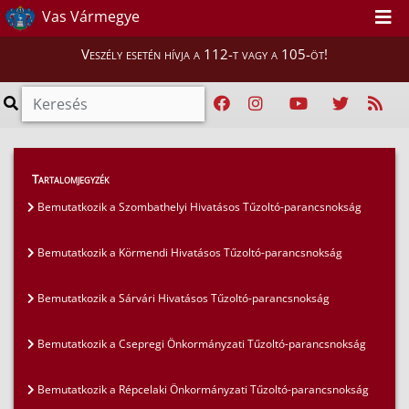
Vas Vármegye
Veszély esetén hívja a 112-t vagy a 105-öt!
Híreink
>
Mi vigyázunk rátok, Vasiak!
>
Tartalomjegyzék
Bemutatkozik a Peresznyei Önkéntes Tűzoltó
Bemutatkozik a Szombathelyi Hivatásos Tűzoltó-parancsnokság
Egyesület
Bemutatkozik a Körmendi Hivatásos Tűzoltó-parancsnokság
Bemutatkozik a Sárvári Hivatásos Tűzoltó-parancsnokság
Bemutatkozik a Csepregi Önkormányzati Tűzoltó-parancsnokság
Bemutatkozik a Répcelaki Önkormányzati Tűzoltó-parancsnokság