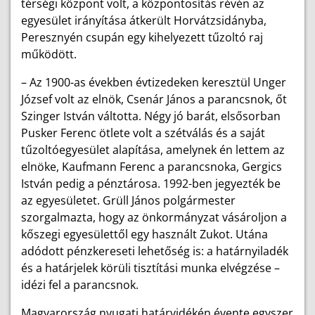
térségi központ volt, a központosítás révén az
egyesület irányítása átkerült Horvátzsidányba,
Peresznyén csupán egy kihelyezett tűzoltó raj
működött.
– Az 1900-as években évtizedeken keresztül Unger
József volt az elnök, Csenár János a parancsnok, őt
Szinger István váltotta. Négy jó barát, elsősorban
Pusker Ferenc ötlete volt a szétválás és a saját
tűzoltóegyesület alapítása, amelynek én lettem az
elnöke, Kaufmann Ferenc a parancsnoka, Gergics
István pedig a pénztárosa. 1992-ben jegyezték be
az egyesületet. Grüll János polgármester
szorgalmazta, hogy az önkormányzat vásároljon a
kőszegi egyesülettől egy használt Zukot. Utána
adódott pénzkereseti lehetőség is: a határnyiladék
és a határjelek körüli tisztítási munka elvégzése –
idézi fel a parancsnok.
Magyarország nyugati határvidékén évente egyszer