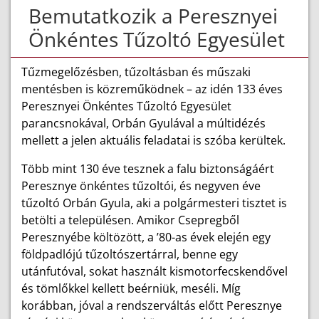
Bemutatkozik a Peresznyei
Önkéntes Tűzoltó Egyesület
Tűzmegelőzésben, tűzoltásban és műszaki
mentésben is közreműködnek – az idén 133 éves
Peresznyei Önkéntes Tűzoltó Egyesület
parancsnokával, Orbán Gyulával a múltidézés
mellett a jelen aktuális feladatai is szóba kerültek.
Több mint 130 éve tesznek a falu biztonságáért
Peresznye önkéntes tűzoltói, és negyven éve
tűzoltó Orbán Gyula, aki a polgármesteri tisztet is
betölti a településen. Amikor Csepregből
Peresznyébe költözött, a ’80-as évek elején egy
földpadlójú tűzoltószertárral, benne egy
utánfutóval, sokat használt kismotorfecskendővel
és tömlőkkel kellett beérniük, meséli. Míg
korábban, jóval a rendszerváltás előtt Peresznye