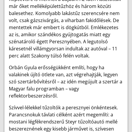
már őket melléképülettűzhöz és három közúti
balesethez. Komolyabb lakástűz szerencsére nem
volt, csak gázszivárgás, a viharban fakidőlések. De
mentettek már embert is dögkútból. Emlékezetes
az is, amikor szándékos gyújtogatás miatt egy
szénatároló égett Peresznyében. A legutolsó
káresetnél villámgyorsan indultak az autóval – 11
perc alatt Szakony túlsó felén voltak.
Orbán Gyula erősségükként említi, hogy ha
valakinek újító ötlete van, azt végrehajtják, legyen
szó szertárbővítésről – az idén megújult a szertár a
Magyar falu programban – vagy
reflektorbeszerzésről.
Szívvel-lélekkel tűzoltók a peresznyei önkéntesek.
Parancsnokuk távlati célként azért megemlíti: a
mostani légfékrendszerű Steyr tűzoltóautó mellé
beszereznének egy kisebb járművet is, szívesen