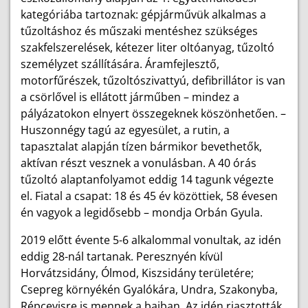
kategóriába tartoznak: gépjárművük alkalmas a
tűzoltáshoz és műszaki mentéshez szükséges
szakfelszerelések, kétezer liter oltóanyag, tűzoltó
személyzet szállítására. Áramfejlesztő,
motorfűrészek, tűzoltószivattyú, defibrillátor is van
a csörlővel is ellátott járműben – mindez a
pályázatokon elnyert összegeknek köszönhetően. –
Huszonnégy tagú az egyesület, a rutin, a
tapasztalat alapján tí­zen bármikor bevethetők,
aktívan részt vesznek a vonulásban. A 40 órás
tűzoltó alaptanfolyamot eddig 14 tagunk végezte
el. Fiatal a csapat: 18 és 45 év közöttiek, 58 évesen
én vagyok a legidősebb – mondja Orbán Gyula.
2019 előtt évente 5-6 alkalommal vonultak, az idén
eddig 28-nál tartanak. Peresznyén kívül
Horvátzsidány, Ólmod, Kiszsidány területére;
Csepreg környékén Gyalókára, Undra, Szakonyba,
Répcevisre is mennek a bajban. Az idén riasztották